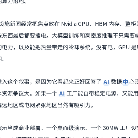
把算力落地。
设施新闻经常把焦点放在 Nvidia GPU、HBM 内存、
些东西最后都要插电。大模型训练和高密度推理不只需要
电力，以及能把热量带走的冷却系统。没有电，GPU 
图。
进入这个叙事，是因为它看起来正好回答了
AI
数据
中
心
水资源争议大。如果一个
AI
工厂能自带稳定电源，又能
偏远地区或电网紧张地区当然有吸引力。
示当成商业部署。一个桌面级演示、一个 30MW 工厂