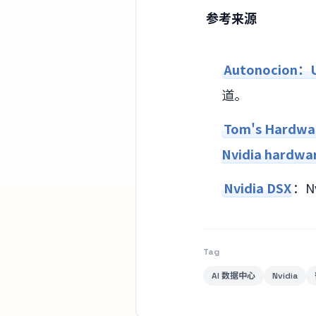
参考来源
Autonocion：Ut
道。
Tom's Hardwar
Nvidia hardwa
Nvidia DSX
：Nv
Tag
AI 数据中心
Nvidia