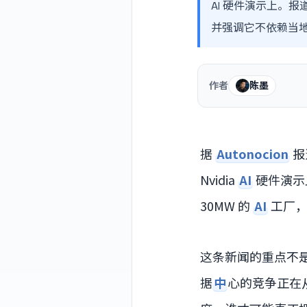
AI 硬件演示上。报道还
并强调它不依赖当
作者
陈墨
据
Autonocion
报
Nvidia
AI
硬件演示上
30MW 的
AI
工厂，
这条新闻的重点不
据
中
心的竞争正在