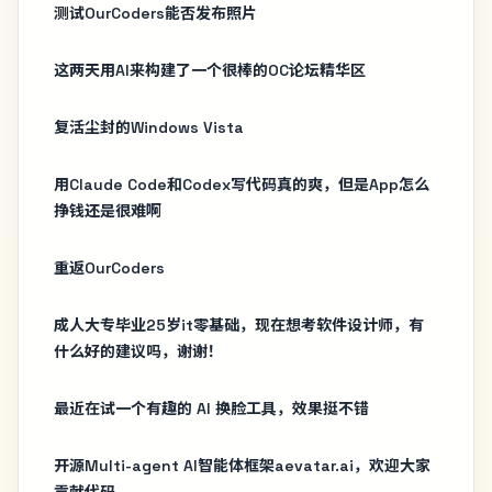
测试OurCoders能否发布照片
这两天用AI来构建了一个很棒的OC论坛精华区
复活尘封的Windows Vista
用Claude Code和Codex写代码真的爽，但是App怎么
挣钱还是很难啊
重返OurCoders
成人大专毕业25岁it零基础，现在想考软件设计师，有
什么好的建议吗，谢谢！
最近在试一个有趣的 AI 换脸工具，效果挺不错
开源Multi-agent AI智能体框架aevatar.ai，欢迎大家
贡献代码