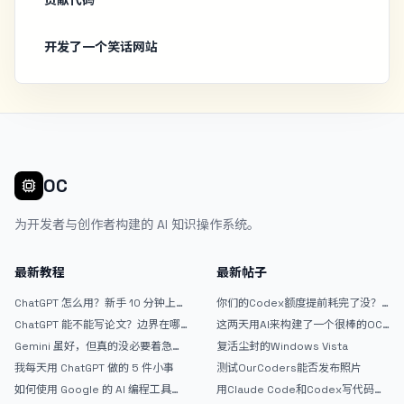
开发了一个笑话网站
OC
为开发者与创作者构建的 AI 知识操作系统。
最新教程
最新帖子
ChatGPT 怎么用？新手 10 分钟上手
你们的Codex额度提前耗完了没？
指南
戒断反应如何？
ChatGPT 能不能写论文？边界在哪
这两天用AI来构建了一个很棒的OC
里
论坛精华区
Gemini 虽好，但真的没必要着急放
复活尘封的Windows Vista
弃 ChatGPT
我每天用 ChatGPT 做的 5 件小事
测试OurCoders能否发布照片
如何使用 Google 的 AI 编程工具
用Claude Code和Codex写代码真
AntiGravity：独立开发者的新时代
的爽，但是App怎么挣钱还是很难啊