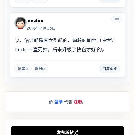
#9
leezhm
2013年11月05日
哎，估计都是网盘引起的，前段时间金山快盘让
finder一直死掉。后来升级了快盘才好 的。
欣赏
0
反对
0
回复本楼
请
登录
或者
注册
。
发布新帖