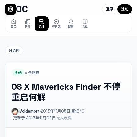
OC
登录
注册
首页
科技
论坛
碎碎念
搜索
文章
讨论区
主帖
9 条回复
OS X Mavericks Finder 不停
重启何解
iVoldemort
·
2013年11月05日
·
阅读
10
· 更新于 2013年11月05日
·
无人欣赏。