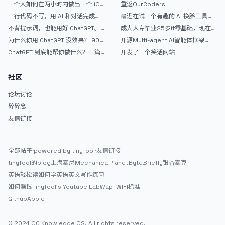
一个人如何在两小时内做出三个 iOS
重返OurCoders
武器
APP？｜AntiGravity + Gemini 3 实
一行代码不写，用 AI 和对话完成一
最近在试一个有趣的 AI 换脸工具，
战完整记录
个完整网站：《图书天堂》实战记录
效果挺不错
不背提示词，也能用好 ChatGPT。
成人大专毕业25岁it零基础，现在想
一个万能提问模板
考软件设计师，有什么好的建议吗，
为什么你用 ChatGPT 没效果？ 90%
开源Multi-agent AI智能体框架
谢谢！
的人第一步就问错了
aevatar.ai，欢迎大家贡献代码
ChatGPT 到底能帮你做什么？一篇
开发了一个笑话网站
给普通人的使用说明
社区
论坛讨论
碎碎念
友情链接
全部帖子
·
powered by tinyfool
·
友情链接
tinyfool的blog
上海泰尼
Mechanica Planet
ByteBriefly
银杏泰克
英语轻松读
如何学英语
英文写作练习
如何赚钱
Tinyfool's Youtube Lab
Wapi WIFI标准
Github
Apple
© 2024 OC Knowledge OS. All rights reserved.