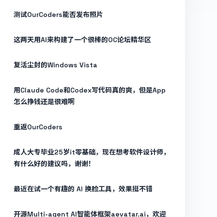
测试OurCoders能否发布照片
这两天用AI来构建了一个很棒的OC论坛精华区
复活尘封的Windows Vista
用Claude Code和Codex写代码真的爽，但是App
怎么挣钱还是很难啊
重返OurCoders
成人大专毕业25岁it零基础，现在想考软件设计师，
有什么好的建议吗，谢谢！
最近在试一个有趣的 AI 换脸工具，效果挺不错
开源Multi-agent AI智能体框架aevatar.ai，欢迎