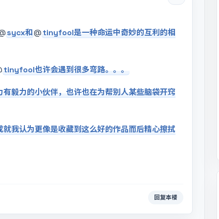
@
sycx和
@
tinyfool是一种命运中奇妙的互利的相
@
tinyfool也许会遇到很多弯路。。。
能力有毅力的小伙伴，也许也在为帮别人某些脑袋开窍
ol的成就我认为更像是收藏到这么好的作品而后精心擦拭
回复本楼