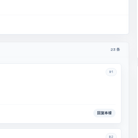
23 条
#1
回复本楼
#2