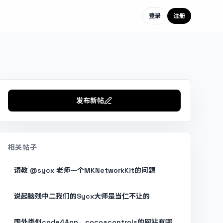
登录
注册
发布新帖
相关帖子
请教 @sycx 老师一个MKNetworkKit的问题
说起脑残中二我们的Sycx大师是当仁不让的
国外类似code4App，cocoacontrols的网站有哪