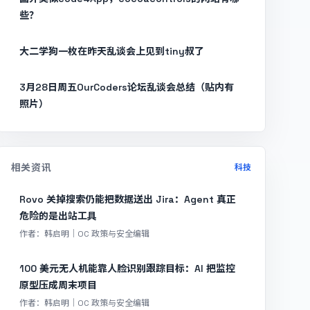
些？
大二学狗一枚在昨天乱谈会上见到tiny叔了
3月28日周五OurCoders论坛乱谈会总结（贴内有
照片）
相关资讯
科技
Rovo 关掉搜索仍能把数据送出 Jira：Agent 真正
危险的是出站工具
作者：韩启明｜OC 政策与安全编辑
100 美元无人机能靠人脸识别跟踪目标：AI 把监控
原型压成周末项目
作者：韩启明｜OC 政策与安全编辑