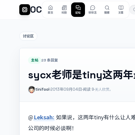
OC
首页
科技
论坛
碎碎念
搜索
文章
讨论区
主帖
23 条回复
sycx老师是tiny这
tinifool
·
2013年09月04日
·
阅读
9
·
无人欣赏。
@
Leksah:
如果说，这两年tiny有什么让人难
公司的时候必谈啊！