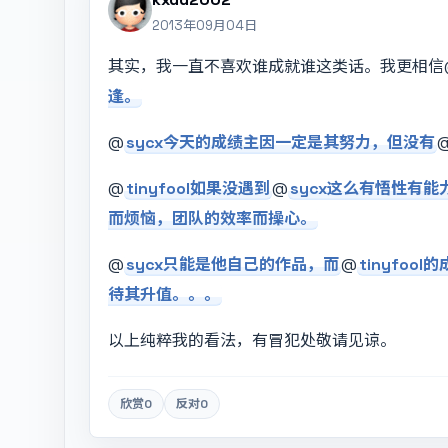
2013年09月04日
其实，我一直不喜欢谁成就谁这类话。我更相信
逢。
@
sycx今天的成绩主因一定是其努力，但没有
@
tinyfool如果没遇到
@
sycx这么有悟性有
而烦恼，团队的效率而操心。
@
sycx只能是他自己的作品，而
@
tinyfo
待其升值。。。
以上纯粹我的看法，有冒犯处敬请见谅。
欣赏
0
反对
0