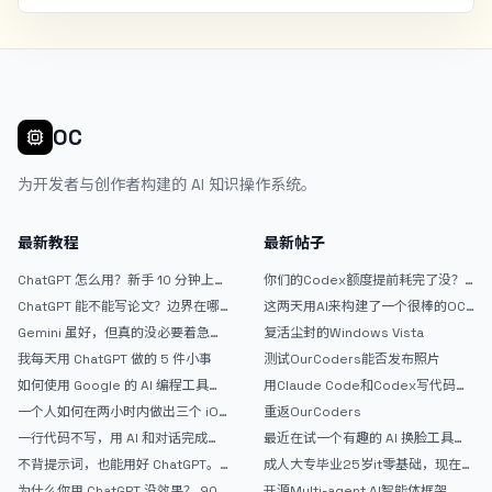
OC
为开发者与创作者构建的 AI 知识操作系统。
最新教程
最新帖子
ChatGPT 怎么用？新手 10 分钟上手
你们的Codex额度提前耗完了没？
指南
戒断反应如何？
ChatGPT 能不能写论文？边界在哪
这两天用AI来构建了一个很棒的OC
里
论坛精华区
Gemini 虽好，但真的没必要着急放
复活尘封的Windows Vista
弃 ChatGPT
我每天用 ChatGPT 做的 5 件小事
测试OurCoders能否发布照片
如何使用 Google 的 AI 编程工具
用Claude Code和Codex写代码真
AntiGravity：独立开发者的新时代
的爽，但是App怎么挣钱还是很难啊
一个人如何在两小时内做出三个 iOS
重返OurCoders
武器
APP？｜AntiGravity + Gemini 3 实
一行代码不写，用 AI 和对话完成一
最近在试一个有趣的 AI 换脸工具，
战完整记录
个完整网站：《图书天堂》实战记录
效果挺不错
不背提示词，也能用好 ChatGPT。
成人大专毕业25岁it零基础，现在想
一个万能提问模板
考软件设计师，有什么好的建议吗，
为什么你用 ChatGPT 没效果？ 90%
开源Multi-agent AI智能体框架