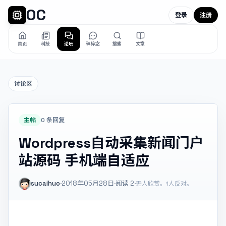
OC
登录
注册
首页
科技
论坛
碎碎念
搜索
文章
讨论区
主帖
0 条回复
Wordpress自动采集新闻门户
站源码 手机端自适应
sucaihuo
·
2018年05月28日
·
阅读
2
·
无人欣赏。
1人反对。