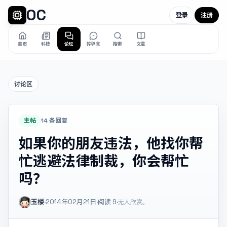
OC
登录
注册
首页
科技
论坛
碎碎念
搜索
文章
讨论区
主帖
14 条回复
如果你的朋友违法，他找你帮
忙逃避法律制裁，你会帮忙
吗？
玉楼
·
2014年02月21日
·
阅读
9
·
无人欣赏。