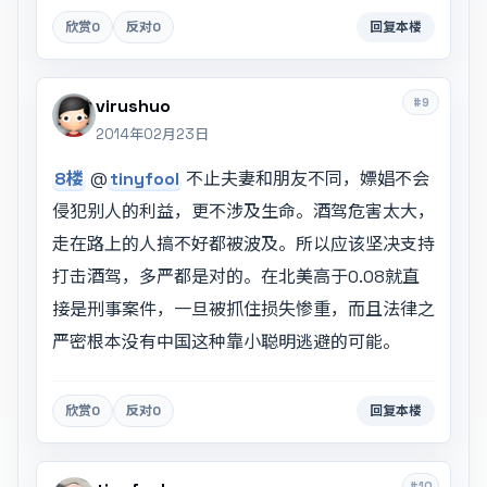
欣赏
0
反对
0
回复本楼
#9
virushuo
2014年02月23日
8楼
@
tinyfool
不止夫妻和朋友不同，嫖娼不会
侵犯别人的利益，更不涉及生命。酒驾危害太大，
走在路上的人搞不好都被波及。所以应该坚决支持
打击酒驾，多严都是对的。在北美高于0.08就直
接是刑事案件，一旦被抓住损失惨重，而且法律之
严密根本没有中国这种靠小聪明逃避的可能。
欣赏
0
反对
0
回复本楼
#10