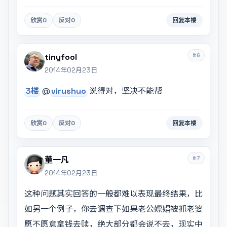
欣赏
0
反对
0
回复本楼
#6
tinyfool
2014年02月23日
3楼
@
virushuo
说得对，坚决不能帮
欣赏
0
反对
0
回复本楼
#7
董一凡
2014年02月23日
这种问题其实回答的一般都难以表现最终结果，比
如另一个例子，你去调查下如果老公嫖娼被抓老婆
愿不愿意拿钱去赎，绝大部分都会说不去，现实中