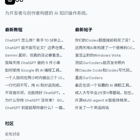
为开发者与创作者构建的 AI 知识操作系统。
最新教程
最新帖子
ChatGPT 怎么用？新手 10 分钟上手
你们的Codex额度提前耗完了没？
指南
戒断反应如何？
ChatGPT 能不能写论文？边界在哪
这两天用AI来构建了一个很棒的OC
里
论坛精华区
Gemini 虽好，但真的没必要着急放
复活尘封的Windows Vista
弃 ChatGPT
我每天用 ChatGPT 做的 5 件小事
测试OurCoders能否发布照片
如何使用 Google 的 AI 编程工具
用Claude Code和Codex写代码真
AntiGravity：独立开发者的新时代
的爽，但是App怎么挣钱还是很难啊
一个人如何在两小时内做出三个 iOS
重返OurCoders
武器
APP？｜AntiGravity + Gemini 3 实
一行代码不写，用 AI 和对话完成一
最近在试一个有趣的 AI 换脸工具，
战完整记录
个完整网站：《图书天堂》实战记录
效果挺不错
不背提示词，也能用好 ChatGPT。
成人大专毕业25岁it零基础，现在想
一个万能提问模板
考软件设计师，有什么好的建议吗，
为什么你用 ChatGPT 没效果？ 90%
开源Multi-agent AI智能体框架
谢谢！
的人第一步就问错了
aevatar.ai，欢迎大家贡献代码
ChatGPT 到底能帮你做什么？一篇
开发了一个笑话网站
给普通人的使用说明
社区
论坛讨论