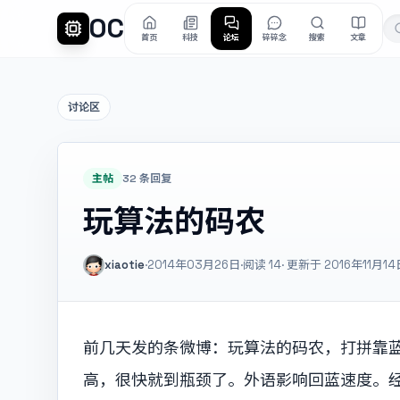
OC
首页
科技
论坛
碎碎念
搜索
文章
讨论区
主帖
32 条回复
玩算法的码农
xiaotie
·
2014年03月26日
·
阅读
14
· 更新于 2016年11月14
前几天发的条微博：玩算法的码农，打拼靠
高，很快就到瓶颈了。外语影响回蓝速度。