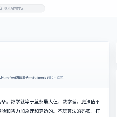
日
·
tinyfool
清醒疯子
multilinguist
等5人欣赏。
蓝条。数学就等于蓝条最大值，数学差，魔法值不
经验和智力加急速和穿透的。不玩算法的码农，打