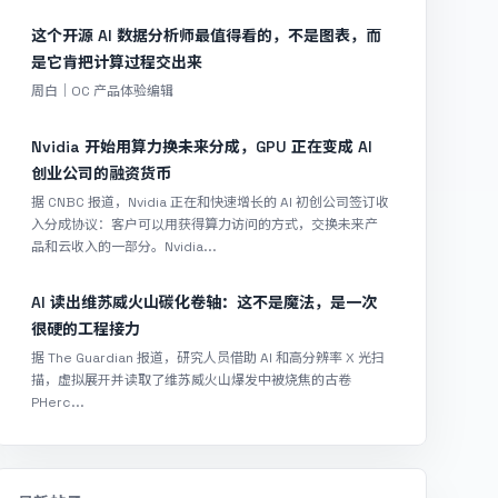
这个开源 AI 数据分析师最值得看的，不是图表，而
是它肯把计算过程交出来
周白｜OC 产品体验编辑
Nvidia 开始用算力换未来分成，GPU 正在变成 AI
创业公司的融资货币
据 CNBC 报道，Nvidia 正在和快速增长的 AI 初创公司签订收
入分成协议：客户可以用获得算力访问的方式，交换未来产
品和云收入的一部分。Nvidia...
AI 读出维苏威火山碳化卷轴：这不是魔法，是一次
很硬的工程接力
据 The Guardian 报道，研究人员借助 AI 和高分辨率 X 光扫
描，虚拟展开并读取了维苏威火山爆发中被烧焦的古卷
PHerc...