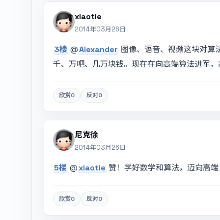
xiaotie
2014年03月26日
3楼
@
Alexander
图像、语音、视频这块对算
千、万吧、几万块钱。现在在向高端算法进军，
欣赏
0
反对
0
尼克徐
2014年03月26日
5楼
@
xiaotie
赞！学好数学和算法，迈向高端
欣赏
0
反对
0