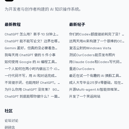
为开发者与创作者构建的 AI 知识操作系统。
最新教程
最新帖子
ChatGPT 怎么用？新手 10 分钟上手
你们的Codex额度提前耗完了没？
指南
戒断反应如何？
ChatGPT 能不能写论文？边界在哪
这两天用AI来构建了一个很棒的OC
里
论坛精华区
Gemini 虽好，但真的没必要着急放
复活尘封的Windows Vista
弃 ChatGPT
我每天用 ChatGPT 做的 5 件小事
测试OurCoders能否发布照片
如何使用 Google 的 AI 编程工具
用Claude Code和Codex写代码真
AntiGravity：独立开发者的新时代
的爽，但是App怎么挣钱还是很难啊
一个人如何在两小时内做出三个 iOS
重返OurCoders
武器
APP？｜AntiGravity + Gemini 3 实
一行代码不写，用 AI 和对话完成一
最近在试一个有趣的 AI 换脸工具，
战完整记录
个完整网站：《图书天堂》实战记录
效果挺不错
不背提示词，也能用好 ChatGPT。
成人大专毕业25岁it零基础，现在想
一个万能提问模板
考软件设计师，有什么好的建议吗，
为什么你用 ChatGPT 没效果？ 90%
开源Multi-agent AI智能体框架
谢谢！
的人第一步就问错了
aevatar.ai，欢迎大家贡献代码
ChatGPT 到底能帮你做什么？一篇
开发了一个笑话网站
给普通人的使用说明
社区
论坛讨论
碎碎念