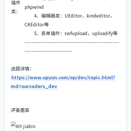
插件
phpwind
类：
4、编辑器类：UEditor，kindeditor，
CKEditor等
5、表单插件：swfupload，uploadify等
------------------------------------------------------
---------------------------
选题详情：
https://www.upyun.com/op/dev/topic.html?
md=ourcoders_dev
评委嘉宾