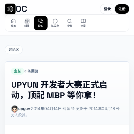
OC
登录
注册
首页
科技
论坛
碎碎念
搜索
文章
讨论区
主帖
3 条回复
UPYUN 开发者大赛正式启
动，顶配 MBP 等你拿！
upyun
·
2014年04月14日
·
阅读
11
· 更新于 2014年04月18日
·
无人欣赏。