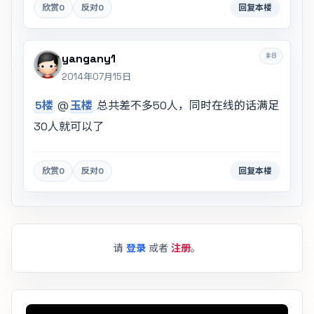
欣赏
0
反对
0
回复本楼
#8
yangany1
2014年07月15日
5楼
@
玉楼
总共差不多50人，同时在线的话满足
30人就可以了
欣赏
0
反对
0
回复本楼
请
登录
或者
注册
。