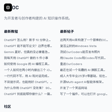
OC
为开发者与创作者构建的 AI 知识操作系统。
最新教程
最新帖子
ChatGPT 怎么用？新手 10 分钟上手
这两天用AI来构建了一个很棒的OC
指南
论坛精华区
ChatGPT 能不能写论文？边界在哪
复活尘封的Windows Vista
里
Gemini 虽好，但真的没必要着急放
测试OurCoders能否发布照片
弃 ChatGPT
我每天用 ChatGPT 做的 5 件小事
用Claude Code和Codex写代码真
的爽，但是App怎么挣钱还是很难啊
如何使用 Google 的 AI 编程工具
重返OurCoders
AntiGravity：独立开发者的新时代
一个人如何在两小时内做出三个 iOS
最近在试一个有趣的 AI 换脸工具，
武器
APP？｜AntiGravity + Gemini 3 实
效果挺不错
一行代码不写，用 AI 和对话完成一
成人大专毕业25岁it零基础，现在想
战完整记录
个完整网站：《图书天堂》实战记录
考软件设计师，有什么好的建议吗，
不背提示词，也能用好 ChatGPT。
开源Multi-agent AI智能体框架
谢谢！
一个万能提问模板
aevatar.ai，欢迎大家贡献代码
为什么你用 ChatGPT 没效果？ 90%
开发了一个笑话网站
的人第一步就问错了
ChatGPT 到底能帮你做什么？一篇
写了一个插件，可以在打开 google
给普通人的使用说明
搜索的时候，把搜索词和对比词进行
对比，并在界面上展示出来
社区