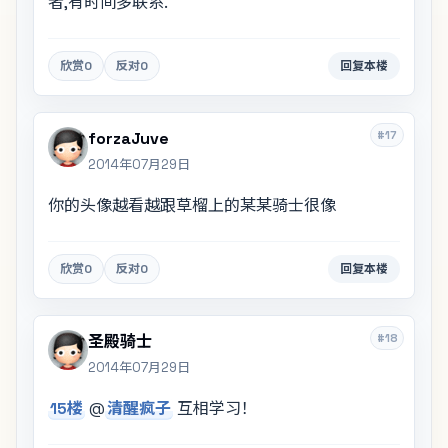
者,有时间多联系.
欣赏
0
反对
0
回复本楼
#17
forzaJuve
2014年07月29日
你的头像越看越跟草榴上的某某骑士很像
欣赏
0
反对
0
回复本楼
#18
圣殿骑士
2014年07月29日
15楼
@
清醒疯子
互相学习！