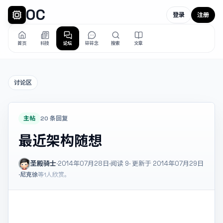
OC
登录
注册
首页
科技
论坛
碎碎念
搜索
文章
讨论区
主帖
20 条回复
最近架构随想
圣殿骑士
·
2014年07月28日
·
阅读
9
· 更新于 2014年07月29日
·
尼克徐
等1人欣赏。