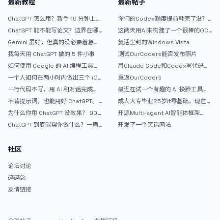
最新教程
最新帖子
ChatGPT 怎么用？新手 10 分钟上手
你们的Codex额度提前耗完了没？
指南
戒断反应如何？
ChatGPT 能不能写论文？边界在哪
这两天用AI来构建了一个很棒的OC
里
论坛精华区
Gemini 虽好，但真的没必要着急放
复活尘封的Windows Vista
弃 ChatGPT
我每天用 ChatGPT 做的 5 件小事
测试OurCoders能否发布照片
如何使用 Google 的 AI 编程工具
用Claude Code和Codex写代码真
AntiGravity：独立开发者的新时代
的爽，但是App怎么挣钱还是很难啊
一个人如何在两小时内做出三个 iOS
重返OurCoders
武器
APP？｜AntiGravity + Gemini 3 实
一行代码不写，用 AI 和对话完成一
最近在试一个有趣的 AI 换脸工具，
战完整记录
个完整网站：《图书天堂》实战记录
效果挺不错
不背提示词，也能用好 ChatGPT。
成人大专毕业25岁it零基础，现在想
一个万能提问模板
考软件设计师，有什么好的建议吗，
为什么你用 ChatGPT 没效果？ 90%
开源Multi-agent AI智能体框架
谢谢！
的人第一步就问错了
aevatar.ai，欢迎大家贡献代码
ChatGPT 到底能帮你做什么？一篇
开发了一个笑话网站
给普通人的使用说明
社区
论坛讨论
碎碎念
友情链接