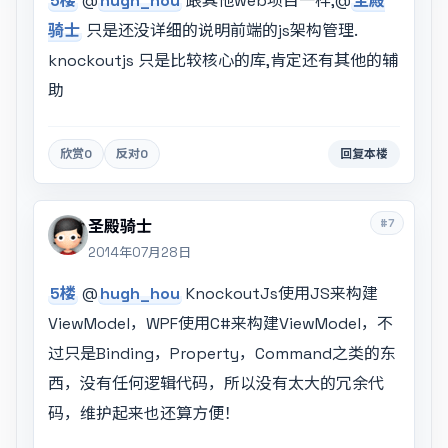
5楼
@
hugh_hou
跟其他web项目一样,@
圣殿
骑士
只是还没详细的说明前端的js架构管理.
knockoutjs 只是比较核心的库,肯定还有其他的辅
助
欣赏
0
反对
0
回复本楼
#7
圣殿骑士
2014年07月28日
5楼
@
hugh_hou
KnockoutJs使用JS来构建
ViewModel，WPF使用C#来构建ViewModel，不
过只是Binding，Property，Command之类的东
西，没有任何逻辑代码，所以没有太大的冗余代
码，维护起来也还算方便！