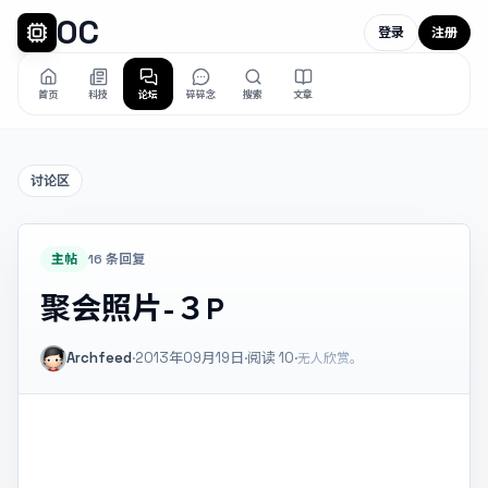
OC
登录
注册
首页
科技
论坛
碎碎念
搜索
文章
讨论区
主帖
16 条回复
聚会照片-３P
Archfeed
·
2013年09月19日
·
阅读
10
·
无人欣赏。