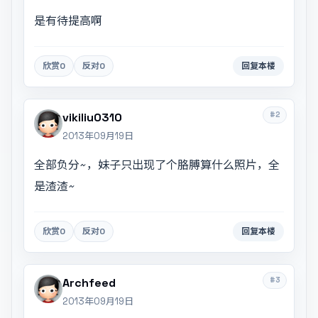
是有待提高啊
欣赏
0
反对
0
回复本楼
#2
vikiliu0310
2013年09月19日
全部负分~，妹子只出现了个胳膊算什么照片，全
是渣渣~
欣赏
0
反对
0
回复本楼
#3
Archfeed
2013年09月19日