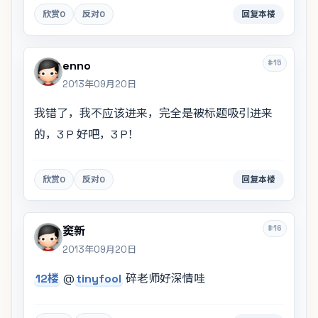
欣赏
0
反对
0
回复本楼
#15
enno
2013年09月20日
我错了，我不应该进来，完全是被标题吸引进来
的，3 P 好吧，3 P！
欣赏
0
反对
0
回复本楼
#16
窦新
2013年09月20日
12楼
@
tinyfool
碎老师好深情哇