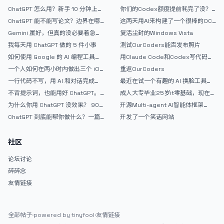
ChatGPT 怎么用？新手 10 分钟上手
你们的Codex额度提前耗完了没？
指南
戒断反应如何？
ChatGPT 能不能写论文？边界在哪
这两天用AI来构建了一个很棒的OC
里
论坛精华区
Gemini 虽好，但真的没必要着急放
复活尘封的Windows Vista
弃 ChatGPT
我每天用 ChatGPT 做的 5 件小事
测试OurCoders能否发布照片
如何使用 Google 的 AI 编程工具
用Claude Code和Codex写代码真
AntiGravity：独立开发者的新时代
的爽，但是App怎么挣钱还是很难啊
一个人如何在两小时内做出三个 iOS
重返OurCoders
武器
APP？｜AntiGravity + Gemini 3 实
一行代码不写，用 AI 和对话完成一
最近在试一个有趣的 AI 换脸工具，
战完整记录
个完整网站：《图书天堂》实战记录
效果挺不错
不背提示词，也能用好 ChatGPT。
成人大专毕业25岁it零基础，现在想
一个万能提问模板
考软件设计师，有什么好的建议吗，
为什么你用 ChatGPT 没效果？ 90%
开源Multi-agent AI智能体框架
谢谢！
的人第一步就问错了
aevatar.ai，欢迎大家贡献代码
ChatGPT 到底能帮你做什么？一篇
开发了一个笑话网站
给普通人的使用说明
社区
论坛讨论
碎碎念
友情链接
全部帖子
·
powered by tinyfool
·
友情链接