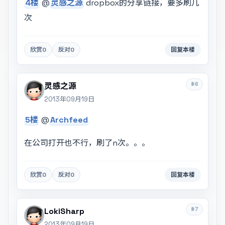
4楼
@
灵感之源
dropbox的分享链接，要多刷几
次
欣赏
0
反对
0
回复本楼
#6
灵感之源
2013年09月19日
5楼
@
Archfeed
在公司打开也不行，刷了n次。。。
欣赏
0
反对
0
回复本楼
#7
LokiSharp
2013年09月19日