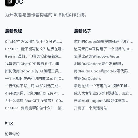
OC
为开发者与创作者构建的 AI 知识操作系统。
最新教程
最新帖子
ChatGPT 怎么用？新手 10 分钟上手
你们的Codex额度提前耗完了没？
指南
戒断反应如何？
ChatGPT 能不能写论文？边界在哪
这两天用AI来构建了一个很棒的OC
里
论坛精华区
Gemini 虽好，但真的没必要着急放
复活尘封的Windows Vista
弃 ChatGPT
我每天用 ChatGPT 做的 5 件小事
测试OurCoders能否发布照片
如何使用 Google 的 AI 编程工具
用Claude Code和Codex写代码真
AntiGravity：独立开发者的新时代
的爽，但是App怎么挣钱还是很难啊
一个人如何在两小时内做出三个 iOS
重返OurCoders
武器
APP？｜AntiGravity + Gemini 3 实
一行代码不写，用 AI 和对话完成一
最近在试一个有趣的 AI 换脸工具，
战完整记录
个完整网站：《图书天堂》实战记录
效果挺不错
不背提示词，也能用好 ChatGPT。
成人大专毕业25岁it零基础，现在想
一个万能提问模板
考软件设计师，有什么好的建议吗，
为什么你用 ChatGPT 没效果？ 90%
开源Multi-agent AI智能体框架
谢谢！
的人第一步就问错了
aevatar.ai，欢迎大家贡献代码
ChatGPT 到底能帮你做什么？一篇
开发了一个笑话网站
给普通人的使用说明
社区
论坛讨论