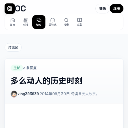
OC
登录
注册
首页
科技
论坛
碎碎念
搜索
文章
讨论区
主帖
3 条回复
多么动人的历史时刻
xing393939
·
2014年09月30日
·
阅读
6
·
无人欣赏。