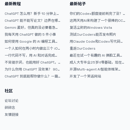
最新教程
最新帖子
ChatGPT 怎么用？新手 10 分钟上手
你们的Codex额度提前耗完了没？
指南
戒断反应如何？
ChatGPT 能不能写论文？边界在哪
这两天用AI来构建了一个很棒的OC
里
论坛精华区
Gemini 虽好，但真的没必要着急放
复活尘封的Windows Vista
弃 ChatGPT
我每天用 ChatGPT 做的 5 件小事
测试OurCoders能否发布照片
如何使用 Google 的 AI 编程工具
用Claude Code和Codex写代码真
AntiGravity：独立开发者的新时代
的爽，但是App怎么挣钱还是很难啊
一个人如何在两小时内做出三个 iOS
重返OurCoders
武器
APP？｜AntiGravity + Gemini 3 实
一行代码不写，用 AI 和对话完成一
最近在试一个有趣的 AI 换脸工具，
战完整记录
个完整网站：《图书天堂》实战记录
效果挺不错
不背提示词，也能用好 ChatGPT。
成人大专毕业25岁it零基础，现在想
一个万能提问模板
考软件设计师，有什么好的建议吗，
为什么你用 ChatGPT 没效果？ 90%
开源Multi-agent AI智能体框架
谢谢！
的人第一步就问错了
aevatar.ai，欢迎大家贡献代码
ChatGPT 到底能帮你做什么？一篇
开发了一个笑话网站
给普通人的使用说明
社区
论坛讨论
碎碎念
友情链接