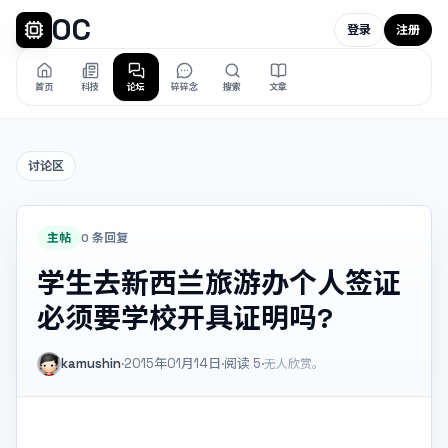
OC
登录
注册
首页
科技
论坛
碎碎念
搜索
文章
讨论区
主帖
0 条回复
学生去新西兰旅游办个人签证
必须要学校开具证明吗?
kamushin
·
2015年01月14日
·
阅读
5
·
无人欣赏。