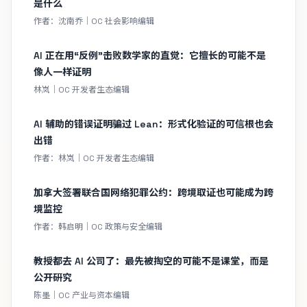
是什么
作者：沈南乔｜OC 社会影响编辑
AI 正在用“反例”击败数学家的直觉：它擅长的可能不是
像人一样证明
林岚｜OC 开发者生态编辑
AI 辅助的错误证明骗过 Lean：形式化验证的可信根也会
出错
作者：林岚｜OC 开发者生态编辑
加拿大签署联合国网络犯罪公约：跨境取证也可能成为跨
境监控
作者：韩启明｜OC 政策与安全编辑
教授都去 AI 公司了：最先被掏空的可能不是课堂，而是
公开研究
陈墨｜OC 产业与资本编辑