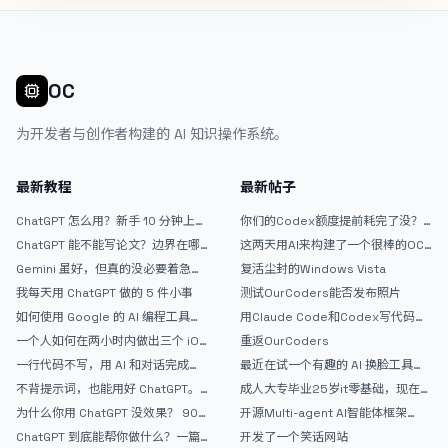
OC
为开发者与创作者构建的 AI 知识操作系统。
最新教程
最新帖子
ChatGPT 怎么用？新手 10 分钟上手
你们的Codex额度提前耗完了没？
指南
戒断反应如何？
ChatGPT 能不能写论文？边界在哪
这两天用AI来构建了一个很棒的OC
里
论坛精华区
Gemini 虽好，但真的没必要着急放
复活尘封的Windows Vista
弃 ChatGPT
我每天用 ChatGPT 做的 5 件小事
测试OurCoders能否发布照片
如何使用 Google 的 AI 编程工具
用Claude Code和Codex写代码真
AntiGravity：独立开发者的新时代
的爽，但是App怎么挣钱还是很难啊
一个人如何在两小时内做出三个 iOS
重返OurCoders
武器
APP？｜AntiGravity + Gemini 3 实
一行代码不写，用 AI 和对话完成一
最近在试一个有趣的 AI 换脸工具，
战完整记录
个完整网站：《图书天堂》实战记录
效果挺不错
不背提示词，也能用好 ChatGPT。
成人大专毕业25岁it零基础，现在想
一个万能提问模板
考软件设计师，有什么好的建议吗，
为什么你用 ChatGPT 没效果？ 90%
开源Multi-agent AI智能体框架
谢谢！
的人第一步就问错了
aevatar.ai，欢迎大家贡献代码
ChatGPT 到底能帮你做什么？一篇
开发了一个笑话网站