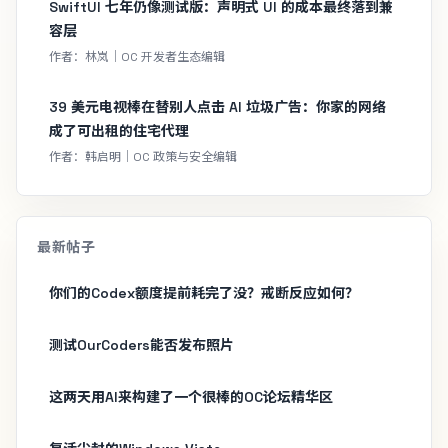
SwiftUI 七年仍像测试版：声明式 UI 的成本最终落到兼
容层
作者：林岚｜OC 开发者生态编辑
39 美元电视棒在替别人点击 AI 垃圾广告：你家的网络
成了可出租的住宅代理
作者：韩启明｜OC 政策与安全编辑
最新帖子
你们的Codex额度提前耗完了没？戒断反应如何？
测试OurCoders能否发布照片
这两天用AI来构建了一个很棒的OC论坛精华区