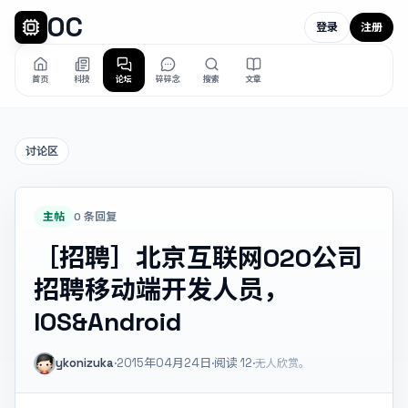
OC
登录
注册
首页
科技
论坛
碎碎念
搜索
文章
讨论区
主帖
0 条回复
［招聘］北京互联网O2O公司
招聘移动端开发人员，
IOS&Android
ykonizuka
·
2015年04月24日
·
阅读
12
·
无人欣赏。