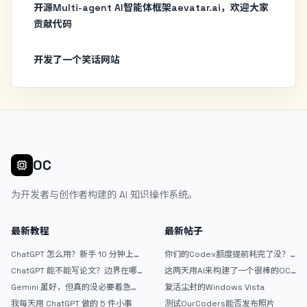
开源Multi-agent AI智能体框架aevatar.ai，欢迎大家
贡献代码
开发了一个笑话网站
OC
为开发者与创作者构建的 AI 知识操作系统。
最新教程
最新帖子
ChatGPT 怎么用？新手 10 分钟上手
你们的Codex额度提前耗完了没？
指南
戒断反应如何？
ChatGPT 能不能写论文？边界在哪
这两天用AI来构建了一个很棒的OC
里
论坛精华区
Gemini 虽好，但真的没必要着急放
复活尘封的Windows Vista
弃 ChatGPT
我每天用 ChatGPT 做的 5 件小事
测试OurCoders能否发布照片