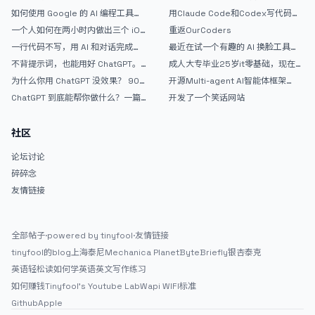
如何使用 Google 的 AI 编程工具
用Claude Code和Codex写代码真
AntiGravity：独立开发者的新时代
的爽，但是App怎么挣钱还是很难啊
一个人如何在两小时内做出三个 iOS
重返OurCoders
武器
APP？｜AntiGravity + Gemini 3 实
一行代码不写，用 AI 和对话完成一
最近在试一个有趣的 AI 换脸工具，
战完整记录
个完整网站：《图书天堂》实战记录
效果挺不错
不背提示词，也能用好 ChatGPT。
成人大专毕业25岁it零基础，现在想
一个万能提问模板
考软件设计师，有什么好的建议吗，
为什么你用 ChatGPT 没效果？ 90%
开源Multi-agent AI智能体框架
谢谢！
的人第一步就问错了
aevatar.ai，欢迎大家贡献代码
ChatGPT 到底能帮你做什么？一篇
开发了一个笑话网站
给普通人的使用说明
社区
论坛讨论
碎碎念
友情链接
全部帖子
·
powered by tinyfool
·
友情链接
tinyfool的blog
上海泰尼
Mechanica Planet
ByteBriefly
银杏泰克
英语轻松读
如何学英语
英文写作练习
如何赚钱
Tinyfool's Youtube Lab
Wapi WIFI标准
Github
Apple