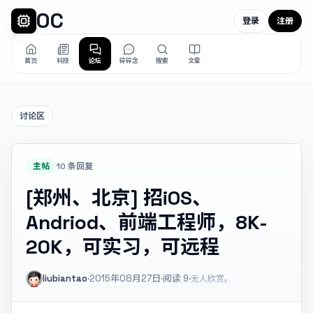
OC
登录
注册
首页
科技
论坛
碎碎念
搜索
文章
讨论区
主帖
10 条回复
[郑州、北京] 招iOS、
Andriod、前端工程师，8K-
20K，可实习，可远程
liubiantao
·
2015年08月27日
·
阅读
9
·
无人欣赏。