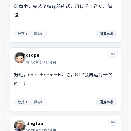
印象中，先装了编译器的话，可以手工链接、编
译。
欣赏
0
反对
0
回复本楼
#3
crope
2013年09月24日
好吧，shift＋com＋N，嗯，ST2会再运行一次
的：）
欣赏
0
反对
0
回复本楼
#4
tinyfool
2013年09月24日