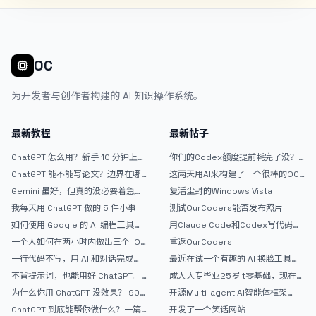
OC
为开发者与创作者构建的 AI 知识操作系统。
最新教程
最新帖子
ChatGPT 怎么用？新手 10 分钟上手
你们的Codex额度提前耗完了没？
指南
戒断反应如何？
ChatGPT 能不能写论文？边界在哪
这两天用AI来构建了一个很棒的OC
里
论坛精华区
Gemini 虽好，但真的没必要着急放
复活尘封的Windows Vista
弃 ChatGPT
我每天用 ChatGPT 做的 5 件小事
测试OurCoders能否发布照片
如何使用 Google 的 AI 编程工具
用Claude Code和Codex写代码真
AntiGravity：独立开发者的新时代
的爽，但是App怎么挣钱还是很难啊
一个人如何在两小时内做出三个 iOS
重返OurCoders
武器
APP？｜AntiGravity + Gemini 3 实
一行代码不写，用 AI 和对话完成一
最近在试一个有趣的 AI 换脸工具，
战完整记录
个完整网站：《图书天堂》实战记录
效果挺不错
不背提示词，也能用好 ChatGPT。
成人大专毕业25岁it零基础，现在想
一个万能提问模板
考软件设计师，有什么好的建议吗，
为什么你用 ChatGPT 没效果？ 90%
开源Multi-agent AI智能体框架
谢谢！
的人第一步就问错了
aevatar.ai，欢迎大家贡献代码
ChatGPT 到底能帮你做什么？一篇
开发了一个笑话网站