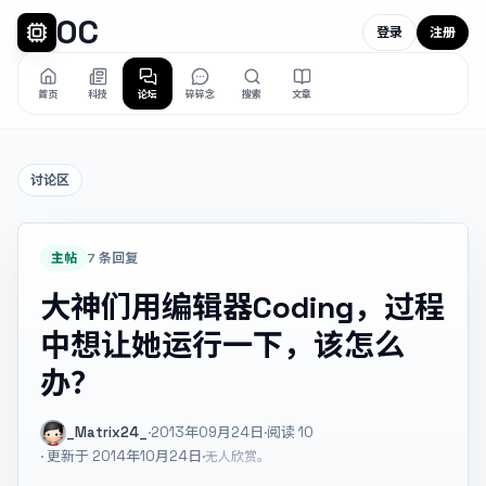
OC
登录
注册
首页
科技
论坛
碎碎念
搜索
文章
讨论区
主帖
7 条回复
大神们用编辑器Coding，过程
中想让她运行一下，该怎么
办？
_Matrix24_
·
2013年09月24日
·
阅读
10
· 更新于 2014年10月24日
·
无人欣赏。