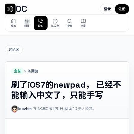
OC
登录
注册
首页
科技
论坛
碎碎念
搜索
文章
讨论区
主帖
9 条回复
刷了iOS7的newpad， 已经不
能输入中文了，只能手写
leezhm
·
2013年09月25日
·
阅读
10
·
无人欣赏。