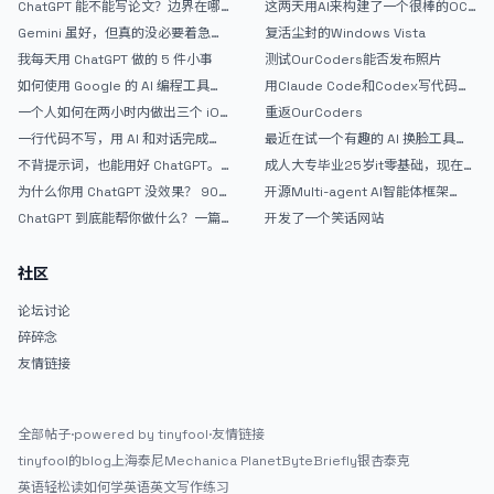
ChatGPT 能不能写论文？边界在哪
这两天用AI来构建了一个很棒的OC
里
论坛精华区
Gemini 虽好，但真的没必要着急放
复活尘封的Windows Vista
弃 ChatGPT
我每天用 ChatGPT 做的 5 件小事
测试OurCoders能否发布照片
如何使用 Google 的 AI 编程工具
用Claude Code和Codex写代码真
AntiGravity：独立开发者的新时代
的爽，但是App怎么挣钱还是很难啊
一个人如何在两小时内做出三个 iOS
重返OurCoders
武器
APP？｜AntiGravity + Gemini 3 实
一行代码不写，用 AI 和对话完成一
最近在试一个有趣的 AI 换脸工具，
战完整记录
个完整网站：《图书天堂》实战记录
效果挺不错
不背提示词，也能用好 ChatGPT。
成人大专毕业25岁it零基础，现在想
一个万能提问模板
考软件设计师，有什么好的建议吗，
为什么你用 ChatGPT 没效果？ 90%
开源Multi-agent AI智能体框架
谢谢！
的人第一步就问错了
aevatar.ai，欢迎大家贡献代码
ChatGPT 到底能帮你做什么？一篇
开发了一个笑话网站
给普通人的使用说明
社区
论坛讨论
碎碎念
友情链接
全部帖子
·
powered by tinyfool
·
友情链接
tinyfool的blog
上海泰尼
Mechanica Planet
ByteBriefly
银杏泰克
英语轻松读
如何学英语
英文写作练习