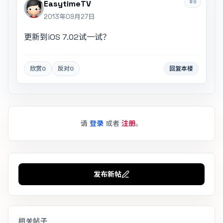
#9
EasytimeTV
2013年09月27日
更新到iOS 7.02试一试？
欣赏
0
反对
0
回复本楼
请
登录
或者
注册
。
发布新帖
相关帖子