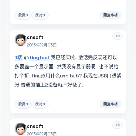
欣赏
0
反对
0
回复本楼
#2
cnsoft
2015年12月05日
1楼
@
tinyfool
我已经买啦.. 激活完反现还可以
多覆盖一个显示器.. 然我没有显示器啊.. 也不说给
打个折. tiny叔用什么usb hub? 我现在USB口很紧
张 普通的插上2设备就不好使了.
欣赏
0
反对
0
回复本楼
#3
cnsoft
2015年12月05日