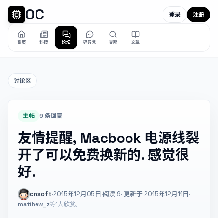
OC
登录
注册
首页
科技
论坛
碎碎念
搜索
文章
讨论区
主帖
9 条回复
友情提醒, Macbook 电源线裂
开了可以免费换新的. 感觉很
好.
cnsoft
·
2015年12月05日
·
阅读
9
· 更新于 2015年12月11日
·
matthew_z
等1人欣赏。