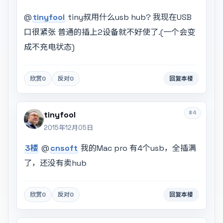
@
tinyfool
tiny叔用什么usb hub? 我现在USB
口很紧张 普通的插上2设备就不好使了.(一个会变
成不充电状态)
欣赏
0
反对
0
回复本楼
#4
tinyfool
2015年12月05日
3楼
@
cnsoft
我的Mac pro 有4个usb，全插满
了，还没有卖hub
欣赏
0
反对
0
回复本楼