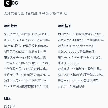
OC
为开发者与创作者构建的 AI 知识操作系统。
最新教程
最新帖子
ChatGPT 怎么用？新手 10 分钟上手
你们的Codex额度提前耗完了没？
指南
戒断反应如何？
ChatGPT 能不能写论文？边界在哪
这两天用AI来构建了一个很棒的OC
里
论坛精华区
Gemini 虽好，但真的没必要着急放
复活尘封的Windows Vista
弃 ChatGPT
我每天用 ChatGPT 做的 5 件小事
测试OurCoders能否发布照片
如何使用 Google 的 AI 编程工具
用Claude Code和Codex写代码真
AntiGravity：独立开发者的新时代
的爽，但是App怎么挣钱还是很难啊
一个人如何在两小时内做出三个 iOS
重返OurCoders
武器
APP？｜AntiGravity + Gemini 3 实
一行代码不写，用 AI 和对话完成一
最近在试一个有趣的 AI 换脸工具，
战完整记录
个完整网站：《图书天堂》实战记录
效果挺不错
不背提示词，也能用好 ChatGPT。
成人大专毕业25岁it零基础，现在想
一个万能提问模板
考软件设计师，有什么好的建议吗，
为什么你用 ChatGPT 没效果？ 90%
开源Multi-agent AI智能体框架
谢谢！
的人第一步就问错了
aevatar.ai，欢迎大家贡献代码
ChatGPT 到底能帮你做什么？一篇
开发了一个笑话网站
给普通人的使用说明
社区
论坛讨论