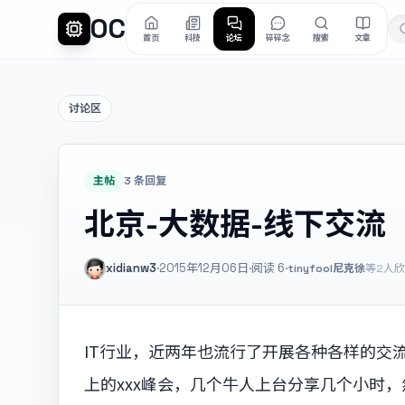
OC
首页
科技
论坛
碎碎念
搜索
文章
讨论区
主帖
3 条回复
北京-大数据-线下交流
xidianw3
·
2015年12月06日
·
阅读
6
·
tinyfool
尼克徐
等2人
IT行业，近两年也流行了开展各种各样的交
上的xxx峰会，几个牛人上台分享几个小时