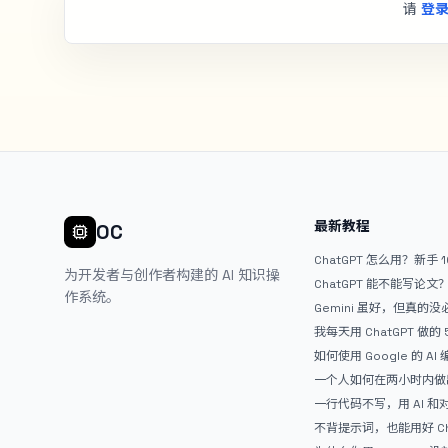
请
登
最新教程
OC
ChatGPT 怎么用？新手 
为开发者与创作者构建的 AI 知识操
ChatGPT 能不能写论
作系统。
Gemini 虽好，但真的
ChatGPT
我每天用 ChatGPT 做的
如何使用 Google 的 AI
AntiGravity：独立
一个人如何在两小时内做出
APP？｜AntiGravity + 
一行代码不写，用 AI 
整记录
整网站：《图书天堂》实
不背提示词，也能用好 Ch
万能提问模板