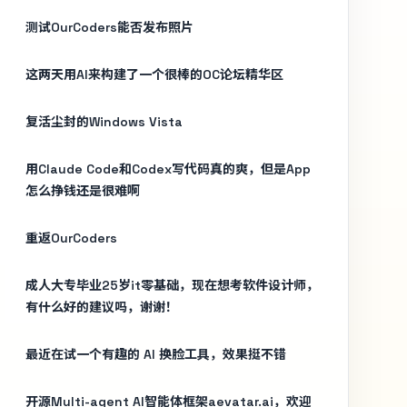
测试OurCoders能否发布照片
这两天用AI来构建了一个很棒的OC论坛精华区
复活尘封的Windows Vista
用Claude Code和Codex写代码真的爽，但是App
怎么挣钱还是很难啊
重返OurCoders
成人大专毕业25岁it零基础，现在想考软件设计师，
有什么好的建议吗，谢谢！
最近在试一个有趣的 AI 换脸工具，效果挺不错
开源Multi-agent AI智能体框架aevatar.ai，欢迎