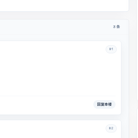
3 条
#1
回复本楼
#2