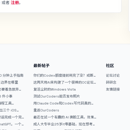
录
或者
注册
。
最新帖子
社区
10 分钟上手指南
你们的Codex额度提前耗完了没？戒断
论坛讨论
反应如何？
文？边界在哪里
这两天用AI来构建了一个很棒的OC论坛
碎碎念
精华区
没必要着急放弃
复活尘封的Windows Vista
友情链接
 5 件小事
测试OurCoders能否发布照片
 编程工具
用Claude Code和Codex写代码真的
开发者的新时代武器
爽，但是App怎么挣钱还是很难啊
三个 iOS
重返OurCoders
Gemini 3 实战完
和对话完成一个完
最近在试一个有趣的 AI 换脸工具，效果
战记录
挺不错
atGPT。一个
成人大专毕业25岁it零基础，现在想考软
件设计师，有什么好的建议吗，谢谢！