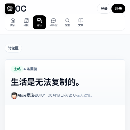
OC
登录
注册
首页
科技
论坛
碎碎念
搜索
文章
讨论区
主帖
4 条回复
生活是无法复制的。
Alice爱琼
·
2018年06月19日
·
阅读
0
·
无人欣赏。