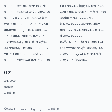
ChatGPT 怎么用？新手 10 分钟上手
你们的Codex额度提前耗完了没？
指南
戒断反应如何？
ChatGPT 能不能写论文？边界在哪
这两天用AI来构建了一个很棒的OC
里
论坛精华区
Gemini 虽好，但真的没必要着急放
复活尘封的Windows Vista
弃 ChatGPT
我每天用 ChatGPT 做的 5 件小事
测试OurCoders能否发布照片
如何使用 Google 的 AI 编程工具
用Claude Code和Codex写代码真
AntiGravity：独立开发者的新时代
的爽，但是App怎么挣钱还是很难啊
一个人如何在两小时内做出三个 iOS
重返OurCoders
武器
APP？｜AntiGravity + Gemini 3 实
一行代码不写，用 AI 和对话完成一
最近在试一个有趣的 AI 换脸工具，
战完整记录
个完整网站：《图书天堂》实战记录
效果挺不错
不背提示词，也能用好 ChatGPT。
成人大专毕业25岁it零基础，现在想
一个万能提问模板
考软件设计师，有什么好的建议吗，
为什么你用 ChatGPT 没效果？ 90%
开源Multi-agent AI智能体框架
谢谢！
的人第一步就问错了
aevatar.ai，欢迎大家贡献代码
ChatGPT 到底能帮你做什么？一篇
开发了一个笑话网站
给普通人的使用说明
社区
论坛讨论
碎碎念
友情链接
全部帖子
·
powered by tinyfool
·
友情链接