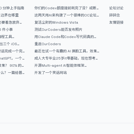
10 分钟上手指南
你们的Codex额度提前耗完了没？戒断
论坛讨论
反应如何？
文？边界在哪里
这两天用AI来构建了一个很棒的OC论坛
碎碎念
精华区
没必要着急放弃
复活尘封的Windows Vista
友情链接
 5 件小事
测试OurCoders能否发布照片
 编程工具
用Claude Code和Codex写代码真的
开发者的新时代武器
爽，但是App怎么挣钱还是很难啊
三个 iOS
重返OurCoders
Gemini 3 实战完
和对话完成一个完
最近在试一个有趣的 AI 换脸工具，效果
战记录
挺不错
atGPT。一个
成人大专毕业25岁it零基础，现在想考软
件设计师，有什么好的建议吗，谢谢！
90% 的
开源Multi-agent AI智能体框架
aevatar.ai，欢迎大家贡献代码
做什么？一篇给普
开发了一个笑话网站