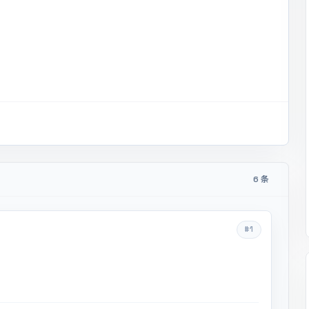
6 条
#1