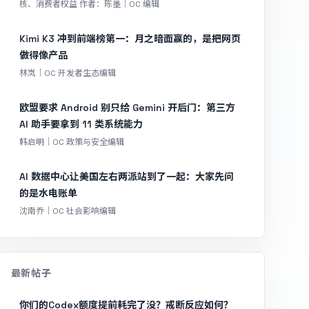
核、消费者权益 作者：陈墨｜OC 编辑
Kimi K3 冲到前端榜第一：月之暗面赢的，是把网页
做得像产品
林岚｜OC 开发者生态编辑
欧盟要求 Android 别只给 Gemini 开后门：第三方
AI 助手要拿到 11 类系统能力
韩启明｜OC 政策与安全编辑
AI 数据中心让美国左右两派站到了一起：大家先问
的是水电账单
沈南乔｜OC 社会影响编辑
最新帖子
你们的Codex额度提前耗完了没？戒断反应如何？