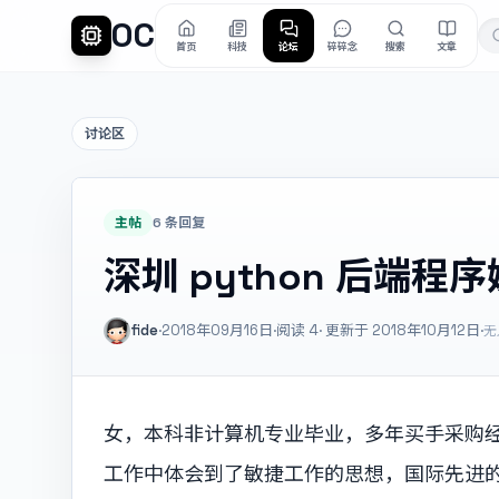
OC
首页
科技
论坛
碎碎念
搜索
文章
讨论区
主帖
6 条回复
深圳 python 后端程
fide
·
2018年09月16日
·
阅读
4
· 更新于 2018年10月12日
·
无
女，本科非计算机专业毕业，多年买手采购
工作中体会到了敏捷工作的思想，国际先进的协作工具（