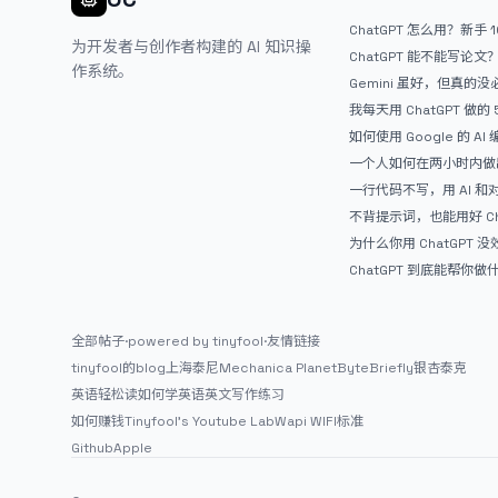
ChatGPT 怎么用？新手 
为开发者与创作者构建的 AI 知识操
ChatGPT 能不能写论
作系统。
Gemini 虽好，但真的
ChatGPT
我每天用 ChatGPT 做的
如何使用 Google 的 AI
AntiGravity：独立
一个人如何在两小时内做出
APP？｜AntiGravity + 
一行代码不写，用 AI 
整记录
整网站：《图书天堂》实
不背提示词，也能用好 Ch
万能提问模板
为什么你用 ChatGPT 没效果？ 
人第一步就问错了
ChatGPT 到底能帮你
通人的使用说明
全部帖子
·
powered by tinyfool
·
友情链接
tinyfool的blog
上海泰尼
Mechanica Planet
ByteBriefly
银杏泰克
英语轻松读
如何学英语
英文写作练习
如何赚钱
Tinyfool's Youtube Lab
Wapi WIFI标准
Github
Apple