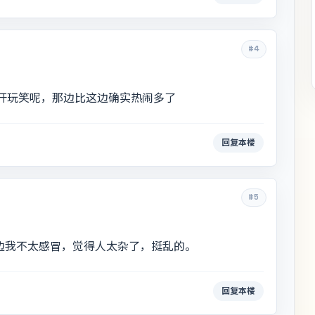
#4
我开玩笑呢，那边比这边确实热闹多了
回复本楼
#5
边我不太感冒，觉得人太杂了，挺乱的。
回复本楼