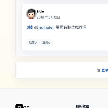
fide
2018年10月12日
6楼
@
huihuier
爆照有职位推荐吗
欣赏
0
反对
0
请
登
最新教程
OC