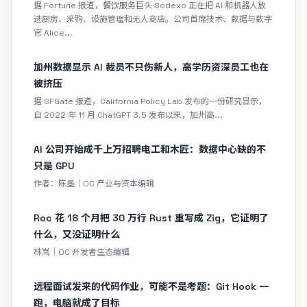
据 Fortune 报道，餐饮服务巨头 Sodexo 正在把 AI 和机器人放
进厨房、采购、设施管理和无人商店。公司首席技术、数据与数字
官 Alice...
加州数据显示 AI 裁员不只伤新人，高学历资深员工也在
被挤压
据 SFGate 报道，California Policy Lab 发布的一份研究显示，
自 2022 年 11 月 ChatGPT 3.5 发布以来，加州高...
AI 公司开始成千上万招聘电工和木匠：数据中心缺的不
只是 GPU
作者：陈墨｜OC 产业与资本编辑
Roc 花 18 个月把 30 万行 Rust 重写成 Zig，它证明了
什么，又没证明什么
林岚｜OC 开发者生态编辑
远程面试发来的代码作业，可能不是考题：Git Hook 一
跑，电脑就成了目标