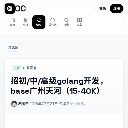
OC
登录
注册
首页
科技
论坛
碎碎念
搜索
文章
讨论区
主帖
0 条回复
招初/中/高级golang开发，
base广州天河（15-40K）
坏猴子
·
2019年07月31日
·
阅读
3
·
无人欣赏。