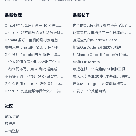
最新教程
最新帖子
ChatGPT 怎么用？新手 10 分钟上手
你们的Codex额度提前耗完了没？
指南
戒断反应如何？
ChatGPT 能不能写论文？边界在哪
这两天用AI来构建了一个很棒的OC
里
论坛精华区
Gemini 虽好，但真的没必要着急放
复活尘封的Windows Vista
弃 ChatGPT
我每天用 ChatGPT 做的 5 件小事
测试OurCoders能否发布照片
如何使用 Google 的 AI 编程工具
用Claude Code和Codex写代码真
AntiGravity：独立开发者的新时代
的爽，但是App怎么挣钱还是很难啊
一个人如何在两小时内做出三个 iOS
重返OurCoders
武器
APP？｜AntiGravity + Gemini 3 实
一行代码不写，用 AI 和对话完成一
最近在试一个有趣的 AI 换脸工具，
战完整记录
个完整网站：《图书天堂》实战记录
效果挺不错
不背提示词，也能用好 ChatGPT。
成人大专毕业25岁it零基础，现在想
一个万能提问模板
考软件设计师，有什么好的建议吗，
为什么你用 ChatGPT 没效果？ 90%
开源Multi-agent AI智能体框架
谢谢！
的人第一步就问错了
aevatar.ai，欢迎大家贡献代码
ChatGPT 到底能帮你做什么？一篇
开发了一个笑话网站
给普通人的使用说明
社区
论坛讨论
碎碎念
友情链接