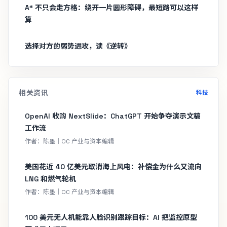
A* 不只会走方格：绕开一片圆形障碍，最短路可以这样
算
选择对方的弱势进攻，读《逆转》
相关资讯
科技
OpenAI 收购 NextSlide：ChatGPT 开始争夺演示文稿
工作流
作者：陈墨｜OC 产业与资本编辑
美国花近 40 亿美元取消海上风电：补偿金为什么又流向
LNG 和燃气轮机
作者：陈墨｜OC 产业与资本编辑
100 美元无人机能靠人脸识别跟踪目标：AI 把监控原型