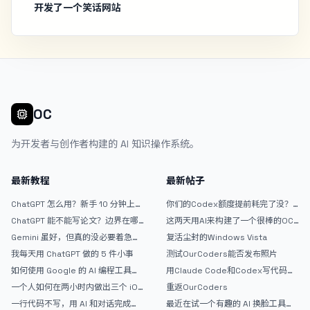
开发了一个笑话网站
OC
为开发者与创作者构建的 AI 知识操作系统。
最新教程
最新帖子
ChatGPT 怎么用？新手 10 分钟上手
你们的Codex额度提前耗完了没？
指南
戒断反应如何？
ChatGPT 能不能写论文？边界在哪
这两天用AI来构建了一个很棒的OC
里
论坛精华区
Gemini 虽好，但真的没必要着急放
复活尘封的Windows Vista
弃 ChatGPT
我每天用 ChatGPT 做的 5 件小事
测试OurCoders能否发布照片
如何使用 Google 的 AI 编程工具
用Claude Code和Codex写代码真
AntiGravity：独立开发者的新时代
的爽，但是App怎么挣钱还是很难啊
一个人如何在两小时内做出三个 iOS
重返OurCoders
武器
APP？｜AntiGravity + Gemini 3 实
一行代码不写，用 AI 和对话完成一
最近在试一个有趣的 AI 换脸工具，
战完整记录