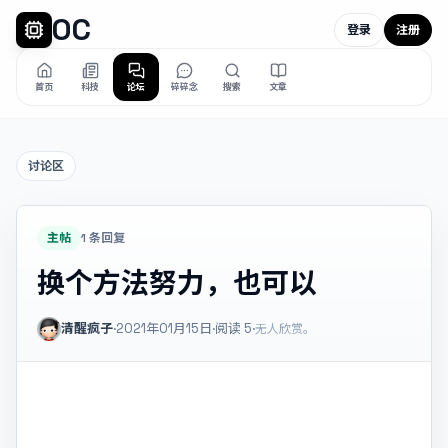
OC
登录
注册
首页
科技
论坛
碎碎念
搜索
文章
讨论区
主帖
1 条回复
换个方法努力，也可以
清醒疯子
·
2021年01月15日
·
阅读
5
·
无人欣赏。