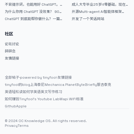
个完整网站：《图书天堂》实战记录
效果挺不错
不背提示词，也能用好 ChatGPT。
成人大专毕业25岁it零基础，现在想
一个万能提问模板
考软件设计师，有什么好的建议吗，
为什么你用 ChatGPT 没效果？ 90%
开源Multi-agent AI智能体框架
谢谢！
的人第一步就问错了
aevatar.ai，欢迎大家贡献代码
ChatGPT 到底能帮你做什么？一篇
开发了一个笑话网站
给普通人的使用说明
社区
论坛讨论
碎碎念
友情链接
全部帖子
·
powered by tinyfool
·
友情链接
tinyfool的blog
上海泰尼
Mechanica Planet
ByteBriefly
银杏泰克
英语轻松读
如何学英语
英文写作练习
如何赚钱
Tinyfool's Youtube Lab
Wapi WIFI标准
Github
Apple
© 2024 OC Knowledge OS. All rights reserved.
Privacy
Terms