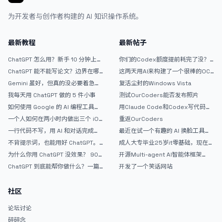
为开发者与创作者构建的 AI 知识操作系统。
最新教程
最新帖子
ChatGPT 怎么用？新手 10 分钟上手
你们的Codex额度提前耗完了没？
指南
戒断反应如何？
ChatGPT 能不能写论文？边界在哪
这两天用AI来构建了一个很棒的OC
里
论坛精华区
Gemini 虽好，但真的没必要着急放
复活尘封的Windows Vista
弃 ChatGPT
我每天用 ChatGPT 做的 5 件小事
测试OurCoders能否发布照片
如何使用 Google 的 AI 编程工具
用Claude Code和Codex写代码真
AntiGravity：独立开发者的新时代
的爽，但是App怎么挣钱还是很难啊
一个人如何在两小时内做出三个 iOS
重返OurCoders
武器
APP？｜AntiGravity + Gemini 3 实
一行代码不写，用 AI 和对话完成一
最近在试一个有趣的 AI 换脸工具，
战完整记录
个完整网站：《图书天堂》实战记录
效果挺不错
不背提示词，也能用好 ChatGPT。
成人大专毕业25岁it零基础，现在想
一个万能提问模板
考软件设计师，有什么好的建议吗，
为什么你用 ChatGPT 没效果？ 90%
开源Multi-agent AI智能体框架
谢谢！
的人第一步就问错了
aevatar.ai，欢迎大家贡献代码
ChatGPT 到底能帮你做什么？一篇
开发了一个笑话网站
给普通人的使用说明
社区
论坛讨论
碎碎念