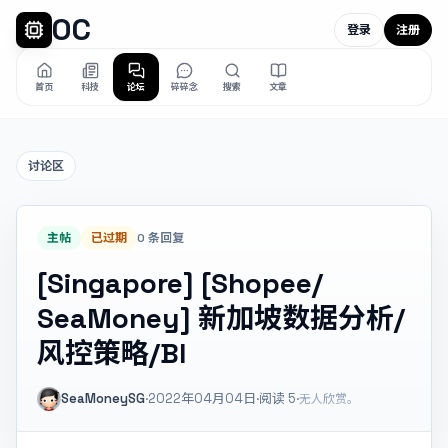
OC
登录
注册
首页
科技
论坛
碎碎念
搜索
文章
讨论区
主帖
已过期
0 条回复
[Singapore] [Shopee/
SeaMoney] 新加坡数据分析/
风控策略/BI
SeaMoneySG
·
2022年04月04日
·
阅读
5
·
无人欣赏。