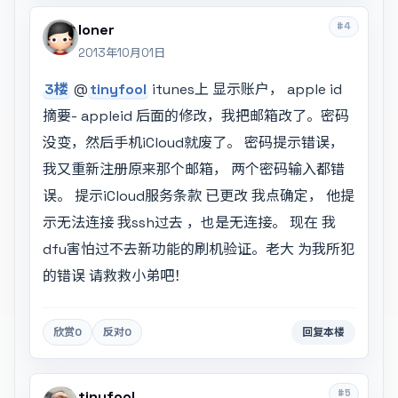
#4
loner
2013年10月01日
3楼
@
tinyfool
itunes上 显示账户， apple id
摘要- appleid 后面的修改，我把邮箱改了。密码
没变，然后手机iCloud就废了。 密码提示错误，
我又重新注册原来那个邮箱， 两个密码输入都错
误。 提示iCloud服务条款 已更改 我点确定， 他提
示无法连接 我ssh过去 ，也是无连接。 现在 我
dfu害怕过不去新功能的刷机验证。老大 为我所犯
的错误 请救救小弟吧！
欣赏
0
反对
0
回复本楼
#5
tinyfool