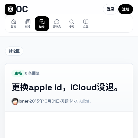
OC
登录
注册
首页
科技
论坛
碎碎念
搜索
文章
讨论区
主帖
6 条回复
更换apple id，iCloud没退。
loner
·
2013年10月01日
·
阅读
14
·
无人欣赏。