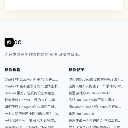
OC
为开发者与创作者构建的 AI 知识操作系统。
最新教程
最新帖子
ChatGPT 怎么用？新手 10 分钟上手
你们的Codex额度提前耗完了没？
指南
戒断反应如何？
ChatGPT 能不能写论文？边界在哪
这两天用AI来构建了一个很棒的OC
里
论坛精华区
Gemini 虽好，但真的没必要着急放
复活尘封的Windows Vista
弃 ChatGPT
我每天用 ChatGPT 做的 5 件小事
测试OurCoders能否发布照片
如何使用 Google 的 AI 编程工具
用Claude Code和Codex写代码真
AntiGravity：独立开发者的新时代
的爽，但是App怎么挣钱还是很难啊
一个人如何在两小时内做出三个 iOS
重返OurCoders
武器
APP？｜AntiGravity + Gemini 3 实
一行代码不写，用 AI 和对话完成一
最近在试一个有趣的 AI 换脸工具，
战完整记录
个完整网站：《图书天堂》实战记录
效果挺不错
不背提示词，也能用好 ChatGPT。
成人大专毕业25岁it零基础，现在想