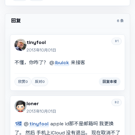
回复
6 条
#1
tinyfool
2013年10月01日
不懂，你咋了？ @
ibuick
来接客
欣赏
0
反对
0
回复本楼
#2
loner
2013年10月01日
1楼
@
tinyfool
apple id那不是邮箱吗 我更换
了。 然后 手机上iCloud 没有退出。 现在取消不了