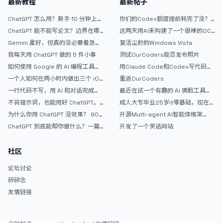
最新教程
最新帖子
ChatGPT 怎么用？新手 10 分钟上手
你们的Codex额度提前耗完了没？
指南
戒断反应如何？
ChatGPT 能不能写论文？边界在哪
这两天用AI来构建了一个很棒的OC
里
论坛精华区
Gemini 虽好，但真的没必要着急放
复活尘封的Windows Vista
弃 ChatGPT
我每天用 ChatGPT 做的 5 件小事
测试OurCoders能否发布照片
如何使用 Google 的 AI 编程工具
用Claude Code和Codex写代码真
AntiGravity：独立开发者的新时代
的爽，但是App怎么挣钱还是很难啊
一个人如何在两小时内做出三个 iOS
重返OurCoders
武器
APP？｜AntiGravity + Gemini 3 实
一行代码不写，用 AI 和对话完成一
最近在试一个有趣的 AI 换脸工具，
战完整记录
个完整网站：《图书天堂》实战记录
效果挺不错
不背提示词，也能用好 ChatGPT。
成人大专毕业25岁it零基础，现在想
一个万能提问模板
考软件设计师，有什么好的建议吗，
为什么你用 ChatGPT 没效果？ 90%
开源Multi-agent AI智能体框架
谢谢！
的人第一步就问错了
aevatar.ai，欢迎大家贡献代码
ChatGPT 到底能帮你做什么？一篇
开发了一个笑话网站
给普通人的使用说明
社区
论坛讨论
碎碎念
友情链接