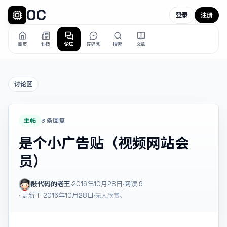
OC
登录
注册
首页
科技
论坛
碎碎念
搜索
文章
讨论区
主帖
3 条回复
是个小广告贴（视频网站会
员）
敲代码的老王
·
2016年10月28日
·
阅读
9
· 更新于 2016年10月28日
·
无人欣赏。