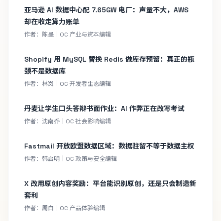
亚马逊 AI 数据中心配 7.65GW 电厂：声量不大，AWS
却在收走算力账单
作者：陈墨｜OC 产业与资本编辑
Shopify 用 MySQL 替换 Redis 做库存预留：真正的瓶
颈不是数据库
作者：林岚｜OC 开发者生态编辑
丹麦让学生口头答辩书面作业：AI 作弊正在改写考试
作者：沈南乔｜OC 社会影响编辑
Fastmail 开放欧盟数据区域：数据驻留不等于数据主权
作者：韩启明｜OC 政策与安全编辑
X 改用原创内容奖励：平台能识别原创，还是只会制造新
套利
作者：周白｜OC 产品体验编辑