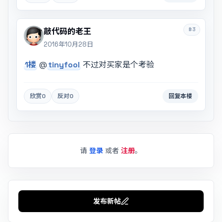
#3
敲代码的老王
2016年10月28日
1楼
@
tinyfool
不过对买家是个考验
欣赏
0
反对
0
回复本楼
请
登录
或者
注册
。
发布新帖