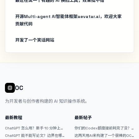
最近在试一个有趣的 AI 换脸工具，效果挺不错
开源Multi-agent AI智能体框架aevatar.ai，欢迎大家
贡献代码
开发了一个笑话网站
OC
为开发者与创作者构建的 AI 知识操作系统。
最新教程
最新帖子
ChatGPT 怎么用？新手 10 分钟上手
你们的Codex额度提前耗完了没？
指南
戒断反应如何？
ChatGPT 能不能写论文？边界在哪
这两天用AI来构建了一个很棒的OC