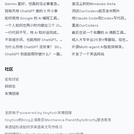
里
论坛精华区
Gemini 虽好，但真的没必要着急放
复活尘封的Windows Vista
弃 ChatGPT
我每天用 ChatGPT 做的 5 件小事
测试OurCoders能否发布照片
如何使用 Google 的 AI 编程工具
用Claude Code和Codex写代码真
AntiGravity：独立开发者的新时代
的爽，但是App怎么挣钱还是很难啊
一个人如何在两小时内做出三个 iOS
重返OurCoders
武器
APP？｜AntiGravity + Gemini 3 实
一行代码不写，用 AI 和对话完成一
最近在试一个有趣的 AI 换脸工具，
战完整记录
个完整网站：《图书天堂》实战记录
效果挺不错
不背提示词，也能用好 ChatGPT。
成人大专毕业25岁it零基础，现在想
一个万能提问模板
考软件设计师，有什么好的建议吗，
为什么你用 ChatGPT 没效果？ 90%
开源Multi-agent AI智能体框架
谢谢！
的人第一步就问错了
aevatar.ai，欢迎大家贡献代码
ChatGPT 到底能帮你做什么？一篇
开发了一个笑话网站
给普通人的使用说明
社区
论坛讨论
碎碎念
友情链接
全部帖子
·
powered by tinyfool
·
友情链接
tinyfool的blog
上海泰尼
Mechanica Planet
ByteBriefly
银杏泰克
英语轻松读
如何学英语
英文写作练习