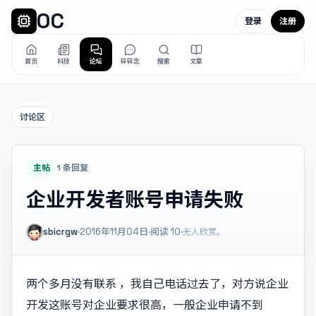
OC
登录
注册
首页
科技
论坛
碎碎念
搜索
文章
讨论区
主帖
1 条回复
企业开发者账号申请失败
sbicrgw
·
2016年11月04日
·
阅读
10
·
无人欣赏。
两个多月没有联系 ，我自己电话过去了，对方说企业
开发这账号对企业要求很高，一般企业申请不到