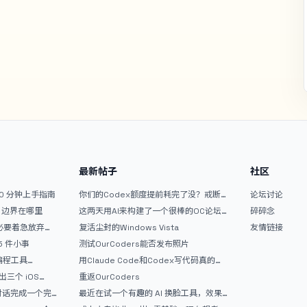
最新帖子
社区
10 分钟上手指南
你们的Codex额度提前耗完了没？戒断
论坛讨论
反应如何？
文？边界在哪里
这两天用AI来构建了一个很棒的OC论坛
碎碎念
精华区
没必要着急放弃
复活尘封的Windows Vista
友情链接
 5 件小事
测试OurCoders能否发布照片
 编程工具
用Claude Code和Codex写代码真的
开发者的新时代武器
爽，但是App怎么挣钱还是很难啊
三个 iOS
重返OurCoders
Gemini 3 实战完
和对话完成一个完
最近在试一个有趣的 AI 换脸工具，效果
战记录
挺不错