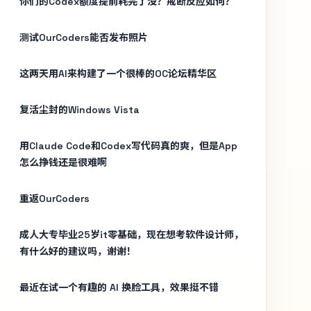
你们的Codex额度提前耗完了没？戒断反应如何？
测试OurCoders能否发布照片
这两天用AI来构建了一个很棒的OC论坛精华区
复活尘封的Windows Vista
用Claude Code和Codex写代码真的爽，但是App
怎么挣钱还是很难啊
重返OurCoders
成人大专毕业25岁it零基础，现在想考软件设计师，
有什么好的建议吗，谢谢！
最近在试一个有趣的 AI 换脸工具，效果挺不错