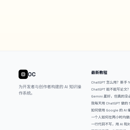
最新教程
OC
ChatGPT 怎么用？新手 
为开发者与创作者构建的 AI 知识操
ChatGPT 能不能写论
作系统。
Gemini 虽好，但真的
ChatGPT
我每天用 ChatGPT 做的
如何使用 Google 的 AI
AntiGravity：独立
一个人如何在两小时内做出
APP？｜AntiGravity + 
一行代码不写，用 AI 
整记录
整网站：《图书天堂》实