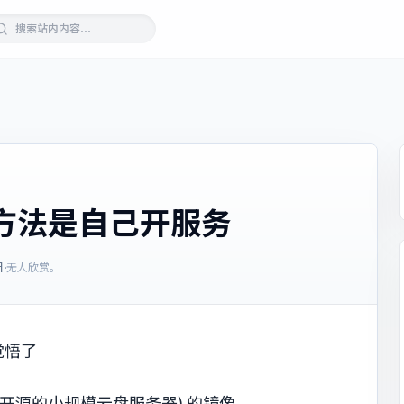
方法是自己开服务
日
·
无人欣赏。
觉悟了
个开源的小规模云盘服务器) 的镜像...