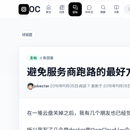
OC
首页
科技
论坛
碎碎念
搜索
文章
讨论区
主帖
0 条回复
避免服务商跑路的最好
jokester
·
2016年11月05日
·
阅读
7
· 更新于 2016年11月05
在一堆云盘关掉之后，我有几个朋友也已经
所以我写了几个用docker跑OwnCloud (一