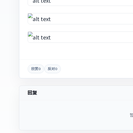
欣赏
0
反对
0
回复