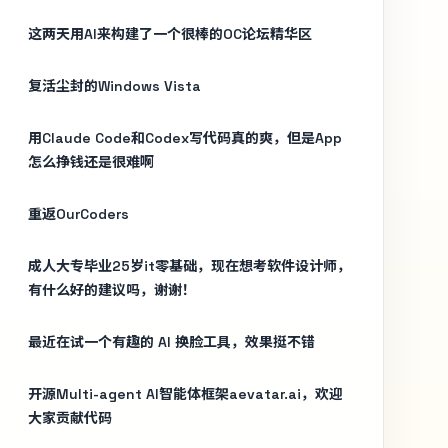
这两天用AI来构建了一个很棒的OC论坛精华区
复活尘封的Windows Vista
用Claude Code和Codex写代码真的爽，但是App
怎么挣钱还是很难啊
重返OurCoders
成人大专毕业25岁it零基础，现在想考软件设计师，
有什么好的建议吗，谢谢！
最近在试一个有趣的 AI 换脸工具，效果挺不错
开源Multi-agent AI智能体框架aevatar.ai，欢迎
大家贡献代码