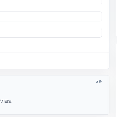
0 条
暂无回复