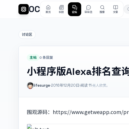
OC
首页
科技
论坛
碎碎念
搜索
文章
讨论区
主帖
0 条回复
小程序版Alexa排名查
lifesurge
·
2016年12月20日
·
阅读
11
·
无人欣赏。
围观源码：https://www.getweapp.com/proje