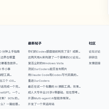
最新帖子
社区
10 分钟上手指南
你们的Codex额度提前耗完了没？戒断
论坛讨论
反应如何？
文？边界在哪里
这两天用AI来构建了一个很棒的OC论坛
碎碎念
精华区
没必要着急放弃
复活尘封的Windows Vista
友情链接
 5 件小事
测试OurCoders能否发布照片
 编程工具
用Claude Code和Codex写代码真的
开发者的新时代武器
爽，但是App怎么挣钱还是很难啊
三个 iOS
重返OurCoders
Gemini 3 实战完
和对话完成一个完
最近在试一个有趣的 AI 换脸工具，效果
战记录
挺不错
atGPT。一个
成人大专毕业25岁it零基础，现在想考软
件设计师，有什么好的建议吗，谢谢！
90% 的
开源Multi-agent AI智能体框架
aevatar.ai，欢迎大家贡献代码
做什么？一篇给普
开发了一个笑话网站