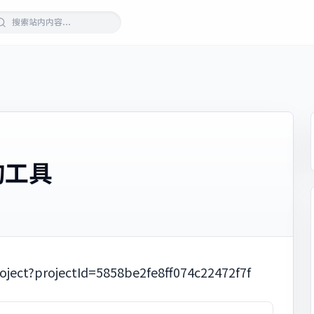
询工具
ct?projectId=5858be2fe8ff074c22472f7f