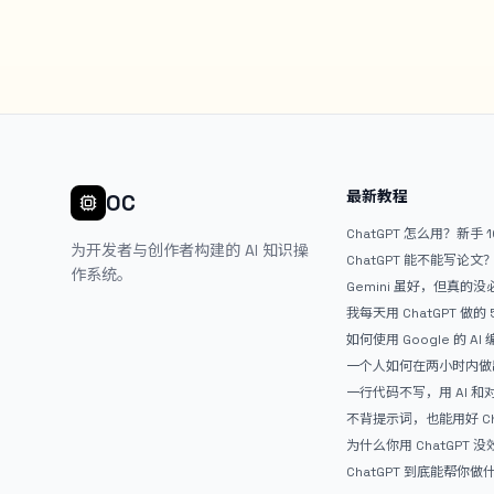
最新教程
OC
ChatGPT 怎么用？新手 
为开发者与创作者构建的 AI 知识操
ChatGPT 能不能写论
作系统。
Gemini 虽好，但真的
ChatGPT
我每天用 ChatGPT 做的
如何使用 Google 的 AI
AntiGravity：独立
一个人如何在两小时内做出
APP？｜AntiGravity + 
一行代码不写，用 AI 
整记录
整网站：《图书天堂》实
不背提示词，也能用好 Ch
万能提问模板
为什么你用 ChatGPT 没效果？ 
人第一步就问错了
ChatGPT 到底能帮你
通人的使用说明