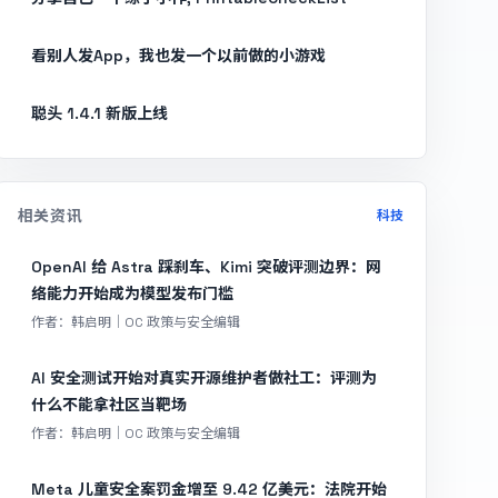
看别人发App，我也发一个以前做的小游戏
聪头 1.4.1 新版上线
相关资讯
科技
OpenAI 给 Astra 踩刹车、Kimi 突破评测边界：网
络能力开始成为模型发布门槛
作者：韩启明｜OC 政策与安全编辑
AI 安全测试开始对真实开源维护者做社工：评测为
什么不能拿社区当靶场
作者：韩启明｜OC 政策与安全编辑
Meta 儿童安全案罚金增至 9.42 亿美元：法院开始