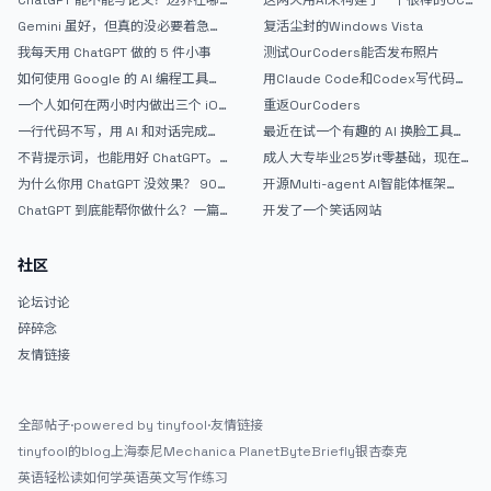
里
论坛精华区
Gemini 虽好，但真的没必要着急放
复活尘封的Windows Vista
弃 ChatGPT
我每天用 ChatGPT 做的 5 件小事
测试OurCoders能否发布照片
如何使用 Google 的 AI 编程工具
用Claude Code和Codex写代码真
AntiGravity：独立开发者的新时代
的爽，但是App怎么挣钱还是很难啊
一个人如何在两小时内做出三个 iOS
重返OurCoders
武器
APP？｜AntiGravity + Gemini 3 实
一行代码不写，用 AI 和对话完成一
最近在试一个有趣的 AI 换脸工具，
战完整记录
个完整网站：《图书天堂》实战记录
效果挺不错
不背提示词，也能用好 ChatGPT。
成人大专毕业25岁it零基础，现在想
一个万能提问模板
考软件设计师，有什么好的建议吗，
为什么你用 ChatGPT 没效果？ 90%
开源Multi-agent AI智能体框架
谢谢！
的人第一步就问错了
aevatar.ai，欢迎大家贡献代码
ChatGPT 到底能帮你做什么？一篇
开发了一个笑话网站
给普通人的使用说明
社区
论坛讨论
碎碎念
友情链接
全部帖子
·
powered by tinyfool
·
友情链接
tinyfool的blog
上海泰尼
Mechanica Planet
ByteBriefly
银杏泰克
英语轻松读
如何学英语
英文写作练习