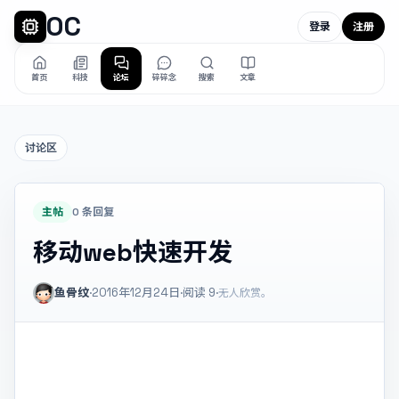
OC
登录
注册
首页
科技
论坛
碎碎念
搜索
文章
讨论区
主帖
0 条回复
移动web快速开发
鱼骨纹
·
2016年12月24日
·
阅读
9
·
无人欣赏。