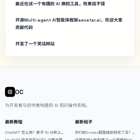
最近在试一个有趣的 AI 换脸工具，效果挺不错
开源Multi-agent AI智能体框架aevatar.ai，欢迎大家
贡献代码
开发了一个笑话网站
OC
为开发者与创作者构建的 AI 知识操作系统。
最新教程
最新帖子
ChatGPT 怎么用？新手 10 分钟上手
你们的Codex额度提前耗完了没？
指南
戒断反应如何？
ChatGPT 能不能写论文？边界在哪
这两天用AI来构建了一个很棒的OC