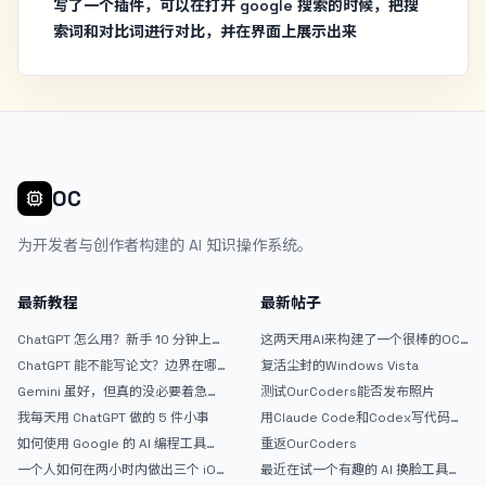
写了一个插件，可以在打开 google 搜索的时候，把搜
索词和对比词进行对比，并在界面上展示出来
OC
为开发者与创作者构建的 AI 知识操作系统。
最新教程
最新帖子
ChatGPT 怎么用？新手 10 分钟上手
这两天用AI来构建了一个很棒的OC
指南
论坛精华区
ChatGPT 能不能写论文？边界在哪
复活尘封的Windows Vista
里
Gemini 虽好，但真的没必要着急放
测试OurCoders能否发布照片
弃 ChatGPT
我每天用 ChatGPT 做的 5 件小事
用Claude Code和Codex写代码真
的爽，但是App怎么挣钱还是很难啊
如何使用 Google 的 AI 编程工具
重返OurCoders
AntiGravity：独立开发者的新时代
一个人如何在两小时内做出三个 iOS
最近在试一个有趣的 AI 换脸工具，
武器