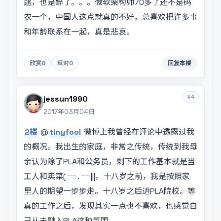
题，也是醉了。。。微软架构师70多了还不是码
农一个，中国人这点就真的不好，总喜欢把许多事
和年龄联系在一起，真是悲哀。
欣赏
0
反对
0
回复本楼
#4
jessun1990
2017年03月04日
2楼
@
tinyfool
微博上我曾经在评论中透露过我
的概况。我出生的家庭，非常之传统，传统到我母
亲认为除了PLA和公务员，剩下的工作基本就是当
工人和卖菜( ─ . ─ |||。十八岁之前，我是按照家
里人的期望一步步走。十八岁之后进PLA院校。等
真的工作之后，发现其实一点也不喜欢，也感觉自
己从未融入PLA这种氛围。