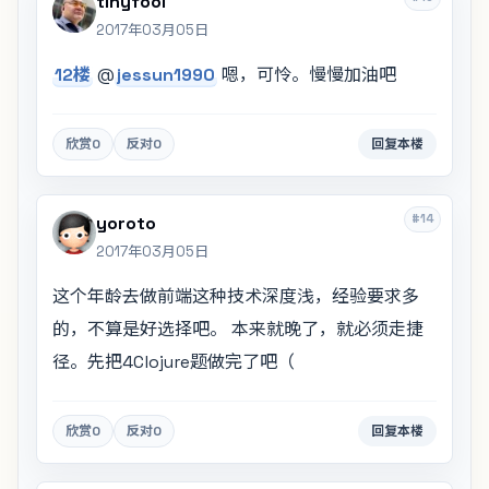
tinyfool
2017年03月05日
12楼
@
jessun1990
嗯，可怜。慢慢加油吧
欣赏
0
反对
0
回复本楼
#14
yoroto
2017年03月05日
这个年龄去做前端这种技术深度浅，经验要求多
的，不算是好选择吧。 本来就晚了，就必须走捷
径。先把4Clojure题做完了吧（
欣赏
0
反对
0
回复本楼