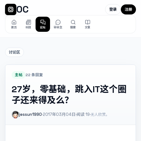
OC
登录
注册
首页
科技
论坛
碎碎念
搜索
文章
讨论区
主帖
22 条回复
27岁，零基础，跳入IT这个圈
子还来得及么？
jessun1990
·
2017年03月04日
·
阅读
19
·
无人欣赏。