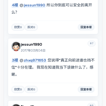
4楼
@
jessun1990
所以你到底可以安全的离开
么？
欣赏
0
反对
0
回复本楼
#7
jessun1990
2017年03月04日
3楼
@
zhxq871653
您说得“真正向前进谁也挡不
住”十分在理。 我现在知道我当下该做什么了，感
谢。
欣赏
0
反对
0
回复本楼
#8