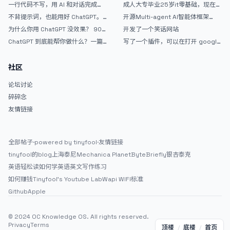
APP？｜AntiGravity + Gemini 3 实
效果挺不错
一行代码不写，用 AI 和对话完成一
成人大专毕业25岁it零基础，现在想
战完整记录
个完整网站：《图书天堂》实战记录
考软件设计师，有什么好的建议吗，
不背提示词，也能用好 ChatGPT。
开源Multi-agent AI智能体框架
谢谢！
一个万能提问模板
aevatar.ai，欢迎大家贡献代码
为什么你用 ChatGPT 没效果？ 90%
开发了一个笑话网站
的人第一步就问错了
ChatGPT 到底能帮你做什么？一篇
写了一个插件，可以在打开 google
给普通人的使用说明
搜索的时候，把搜索词和对比词进行
对比，并在界面上展示出来
社区
论坛讨论
碎碎念
友情链接
全部帖子
·
powered by tinyfool
·
友情链接
tinyfool的blog
上海泰尼
Mechanica Planet
ByteBriefly
银杏泰克
英语轻松读
如何学英语
英文写作练习
如何赚钱
Tinyfool's Youtube Lab
Wapi WIFI标准
Github
Apple
© 2024 OC Knowledge OS. All rights reserved.
Privacy
Terms
顶楼
/
底楼
/
首页