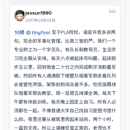
#12
jessun1990
2017年03月05日
10楼
@
tinyfool
至于PLA院校，请容许我多讲两
句。完全的军事化管理，比高三管的严。我们一个
专业称之为一个学员队，有队长和教导员，生活学
习完全服从安排。每天六点被起床号叫醒，起床跑
步五公里，回到宿舍二十分之内完成刷牙洗脸叠军
被。然后所有人通通跑下楼整队唱着军歌走着队列
去食堂吃早饭。架势就和阅兵差不多。吃完饭再排
队唱着军歌去教室。周一至周五排课全满。每天下
午都有体能训练。每天晚上固定上自习。所有人必
须都在一起。不像普通大学自己找自习室图书馆什
么的。夜里还要从被窝里爬起来站岗，两个小时，
一直到天亮。所以上课睡觉是正常的，老师也不