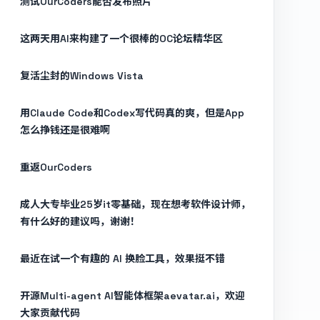
测试OurCoders能否发布照片
这两天用AI来构建了一个很棒的OC论坛精华区
复活尘封的Windows Vista
用Claude Code和Codex写代码真的爽，但是App
怎么挣钱还是很难啊
重返OurCoders
成人大专毕业25岁it零基础，现在想考软件设计师，
有什么好的建议吗，谢谢！
最近在试一个有趣的 AI 换脸工具，效果挺不错
开源Multi-agent AI智能体框架aevatar.ai，欢迎
大家贡献代码