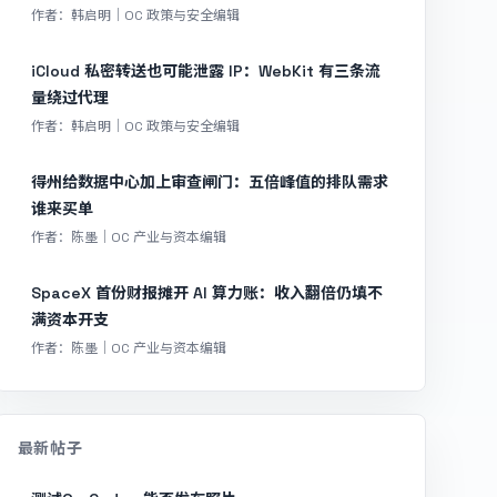
作者：韩启明｜OC 政策与安全编辑
iCloud 私密转送也可能泄露 IP：WebKit 有三条流
量绕过代理
作者：韩启明｜OC 政策与安全编辑
得州给数据中心加上审查闸门：五倍峰值的排队需求
谁来买单
作者：陈墨｜OC 产业与资本编辑
SpaceX 首份财报摊开 AI 算力账：收入翻倍仍填不
满资本开支
作者：陈墨｜OC 产业与资本编辑
最新帖子