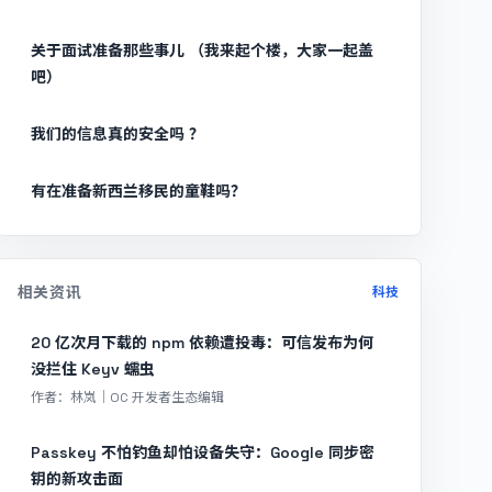
关于面试准备那些事儿 （我来起个楼，大家一起盖
吧）
我们的信息真的安全吗 ？
有在准备新西兰移民的童鞋吗？
相关资讯
科技
20 亿次月下载的 npm 依赖遭投毒：可信发布为何
没拦住 Keyv 蠕虫
作者：林岚｜OC 开发者生态编辑
Passkey 不怕钓鱼却怕设备失守：Google 同步密
钥的新攻击面