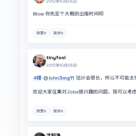
2013年10月05日
Wow 你先定个大概的出版时间呗
欣赏
0
反对
0
tinyfool
2013年10月05日
4楼
@
ichn3mg11
估计会很长，所以不可能太
欢迎大家征集对Jobs感兴趣的问题，我可以考
欣赏
0
反对
0
沈知渔