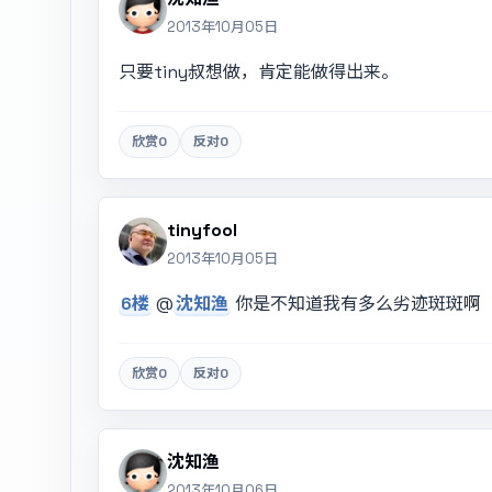
2013年10月05日
只要tiny叔想做，肯定能做得出来。
欣赏
0
反对
0
tinyfool
2013年10月05日
6楼
@
沈知渔
你是不知道我有多么劣迹斑斑啊
欣赏
0
反对
0
沈知渔
2013年10月06日