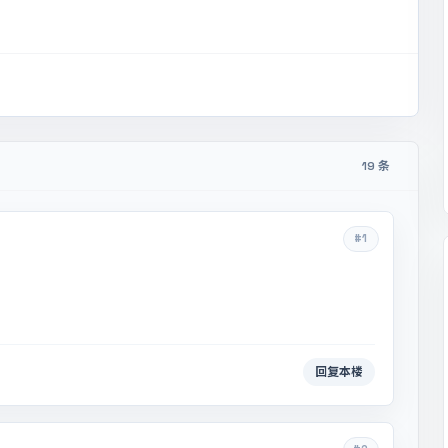
19 条
#1
回复本楼