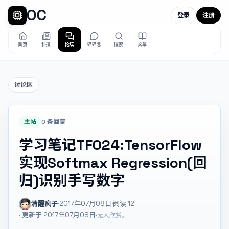
OC
登录
注册
首页
科技
论坛
碎碎念
搜索
文章
讨论区
主帖
0 条回复
学习笔记TF024:TensorFlow
实现Softmax Regression(回
归)识别手写数字
清醒疯子
·
2017年07月08日
·
阅读
12
· 更新于 2017年07月08日
·
无人欣赏。