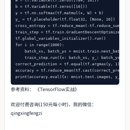
W = tf.Variable(tf.zeros([784, 10]))

b = tf.Variable(tf.zeros([10]))

y = tf.nn.softmax(tf.matmul(x, W) + b)

y_ = tf.placeholder(tf.float32, [None, 10])

cross_entropy = tf.reduce_mean(-tf.reduce_sum(y_ 
train_step = tf.train.GradientDescentOptimizer(0.5
tf.global_variables_initializer().run()

for i in range(1000):

    batch_xs, batch_ys = mnist.train.next_batch(10
    train_step.run({x: batch_xs, y_: batch_ys})

correct_prediction = tf.equal(tf.argmax(y, 1), tf.
accuracy = tf.reduce_mean(tf.cast(correct_predicti
参考资料： 《TensorFlow实战》
欢迎付费咨询(150元每小时)，我的微信：
qingxingfengzi