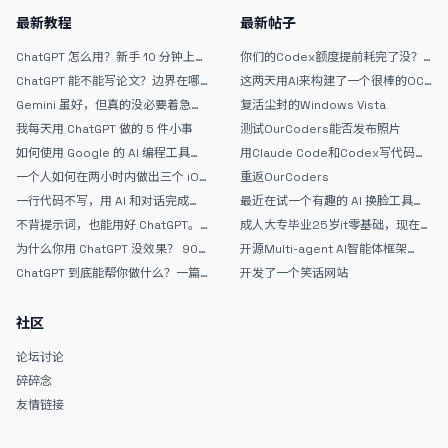
最新教程
最新帖子
ChatGPT 怎么用？新手 10 分钟上手
你们的Codex额度提前耗完了没？
指南
戒断反应如何？
ChatGPT 能不能写论文？边界在哪
这两天用AI来构建了一个很棒的OC
里
论坛精华区
Gemini 虽好，但真的没必要着急放
复活尘封的Windows Vista
弃 ChatGPT
我每天用 ChatGPT 做的 5 件小事
测试OurCoders能否发布照片
如何使用 Google 的 AI 编程工具
用Claude Code和Codex写代码真
AntiGravity：独立开发者的新时代
的爽，但是App怎么挣钱还是很难啊
一个人如何在两小时内做出三个 iOS
重返OurCoders
武器
APP？｜AntiGravity + Gemini 3 实
一行代码不写，用 AI 和对话完成一
最近在试一个有趣的 AI 换脸工具，
战完整记录
个完整网站：《图书天堂》实战记录
效果挺不错
不背提示词，也能用好 ChatGPT。
成人大专毕业25岁it零基础，现在想
一个万能提问模板
考软件设计师，有什么好的建议吗，
为什么你用 ChatGPT 没效果？ 90%
开源Multi-agent AI智能体框架
谢谢！
的人第一步就问错了
aevatar.ai，欢迎大家贡献代码
ChatGPT 到底能帮你做什么？一篇
开发了一个笑话网站
给普通人的使用说明
社区
论坛讨论
碎碎念
友情链接