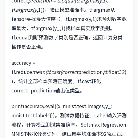
correct
prediction = tf.equal(tf.argmax(y,1),
tf.argmzx(y
,1))，验证模型准确率。tf.argmax从
tensor寻找最大值序号，tf.argmax(y,1)求预测数字概
率最大，tf.argmax(y_,1)找样本真实数字类别。
tf.equal判断预测数字类别是否正确，返回计算分类
操作是否正确。
accuracy =
tf.reduce
mean(tf.cast(correct
prediction,tf.float32)
)，统计全部样本预测正确度。tf.cast转化
correct_prediction输出值类型。
print(accuracy.eval({x: mnist.test.images,y_:
mnist.test.labels}))。测试数据特征、Label输入评测
流程，计算模型测试集准确率。Softmax Regression
MNIST数据分类识别，测试集平均准确率92%左右。