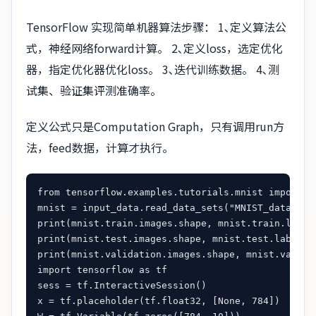
TensorFlow 实现简单机器算法步骤： 1､定义算法公
式，神经网络forward计算。 2､定义loss，选定优化
器，指定优化器优化loss。 3､迭代训练数据。 4､测
试集、验证集评测准确率。
定义公式只是Computation Graph，只有调用run方
法，feed数据，计算才执行。
from tensorflow.examples.tutorials.mnist import in
mnist = input_data.read_data_sets("MNIST_data/", o
print(mnist.train.images.shape, mnist.train.labels
print(mnist.test.images.shape, mnist.test.labels.s
print(mnist.validation.images.shape, mnist.validat
import tensorflow as tf

sess = tf.InteractiveSession()

x = tf.placeholder(tf.float32, [None, 784])
