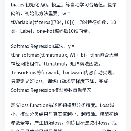
biases 初始化为0。模型训练自动学习合适值。复杂
网络，初始化方法重要。w =
tf.Variable(tf.zeros([784, 10]))，784特征维数，10
类。Label，one-hot编码后10维向量。
Softmax Regression算法，y =
tf.nn.softmax(tf.matmul(x, W) + b)。tf.nn包含大量
神经网络组件。tf.matmul，矩阵乘法函数。
TensorFlow将forward、backward内容自动实现，
只要定义好loss，训练自动求导梯度下降，完成
Softmax Regression模型参数自动学习。
定义loss function描述问题模型分类精度。Loss越
小，模型分类结果与真实值越小，越精确。模型初始
参数全零，产生初始loss。训练目标是减小loss，找