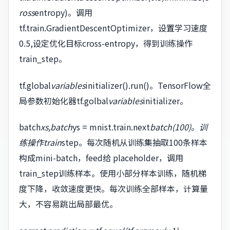
ross
entropy)。调用
tf.train.GradientDescentOptimizer，设置学习速度
0.5,设定优化目标cross-entropy，得到训练操作
train_step。
tf.global
variables
initializer().run()。TensorFlow全
局参数初始化器tf.golbal
variables
initializer。
batch
xs,batch
ys = mnist.train.next
batch(100)。训
练操作train
step。每次随机从训练集抽取100条样本
构成mini-batch，feed给 placeholder，调用
train_step训练样本。使用小部分样本训练，随机梯
度下降，收敛速度更快。每次训练全部样本，计算量
大，不容易跳出局部最优。