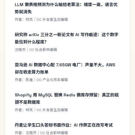
LLM 做表格预测为什么输给老算法：维度一高，语言优
势就消失
作者：林岚｜OC 开发者生态编辑
研究称 arXiv 三分之一新论文有 AI 写作痕迹：这个数字
能信到什么程度？
沈南乔｜OC 社会影响编辑
亚马逊 AI 数据中心配 7.65GW 电厂：声量不大，AWS
却在收走算力账单
作者：陈墨｜OC 产业与资本编辑
Shopify 用 MySQL 替换 Redis 做库存预留：真正的瓶
颈不是数据库
作者：林岚｜OC 开发者生态编辑
丹麦让学生口头答辩书面作业：AI 作弊正在改写考试
作者：沈南乔｜OC 社会影响编辑