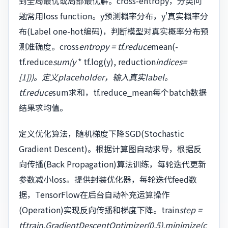
到全局最优或局部最优解。cross-entropy，分类问
题常用loss function。y预测概率分布，y'真实概率分
布(Label one-hot编码)，判断模型对真实概率分布预
测准确度。cross
entropy = tf.reduce
mean(-
tf.reduce
sum(y
* tf.log(y), reduction
indices=
[1]))。定义placeholder，输入真实label。
tf.reduce
sum求和，tf.reduce_mean每个batch数据
结果求均值。
定义优化算法，随机梯度下降SGD(Stochastic
Gradient Descent)。根据计算图自动求导，根据反
向传播(Back Propagation)算法训练，每轮迭代更新
参数减小loss。提供封装优化器，每轮迭代feed数
据，TensorFlow在后台自动补充运算操作
(Operation)实现反向传播和梯度下降。train
step =
tf.train.GradientDescentOptimizer(0.5).minimize(c