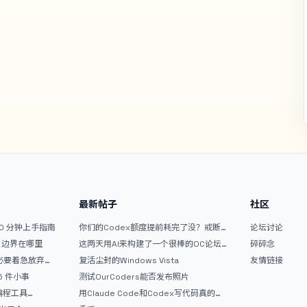
最新帖子
社区
10 分钟上手指南
你们的Codex额度提前耗完了没？戒断
论坛讨论
反应如何？
文？边界在哪里
这两天用AI来构建了一个很棒的OC论坛
碎碎念
精华区
没必要着急放弃
复活尘封的Windows Vista
友情链接
 5 件小事
测试OurCoders能否发布照片
 编程工具
用Claude Code和Codex写代码真的
开发者的新时代武器
爽，但是App怎么挣钱还是很难啊