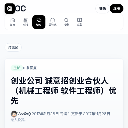
OC
登录
注册
首页
科技
论坛
碎碎念
搜索
文章
讨论区
主帖
0 条回复
创业公司 诚意招创业合伙人
（机械工程师 软件工程师）优
先
VvvXxQ
·
2017年11月28日
·
阅读
1
· 更新于 2017年11月28日
·
无人欣赏。