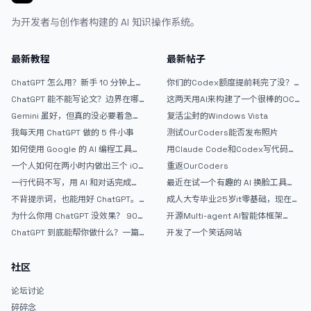
为开发者与创作者构建的 AI 知识操作系统。
最新教程
最新帖子
ChatGPT 怎么用？新手 10 分钟上手
你们的Codex额度提前耗完了没？
指南
戒断反应如何？
ChatGPT 能不能写论文？边界在哪
这两天用AI来构建了一个很棒的OC
里
论坛精华区
Gemini 虽好，但真的没必要着急放
复活尘封的Windows Vista
弃 ChatGPT
我每天用 ChatGPT 做的 5 件小事
测试OurCoders能否发布照片
如何使用 Google 的 AI 编程工具
用Claude Code和Codex写代码真
AntiGravity：独立开发者的新时代
的爽，但是App怎么挣钱还是很难啊
一个人如何在两小时内做出三个 iOS
重返OurCoders
武器
APP？｜AntiGravity + Gemini 3 实
一行代码不写，用 AI 和对话完成一
最近在试一个有趣的 AI 换脸工具，
战完整记录
个完整网站：《图书天堂》实战记录
效果挺不错
不背提示词，也能用好 ChatGPT。
成人大专毕业25岁it零基础，现在想
一个万能提问模板
考软件设计师，有什么好的建议吗，
为什么你用 ChatGPT 没效果？ 90%
开源Multi-agent AI智能体框架
谢谢！
的人第一步就问错了
aevatar.ai，欢迎大家贡献代码
ChatGPT 到底能帮你做什么？一篇
开发了一个笑话网站
给普通人的使用说明
社区
论坛讨论
碎碎念