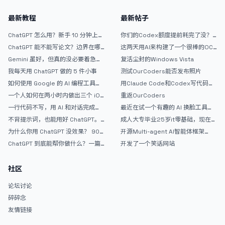
最新教程
最新帖子
ChatGPT 怎么用？新手 10 分钟上手
你们的Codex额度提前耗完了没？
指南
戒断反应如何？
ChatGPT 能不能写论文？边界在哪
这两天用AI来构建了一个很棒的OC
里
论坛精华区
Gemini 虽好，但真的没必要着急放
复活尘封的Windows Vista
弃 ChatGPT
我每天用 ChatGPT 做的 5 件小事
测试OurCoders能否发布照片
如何使用 Google 的 AI 编程工具
用Claude Code和Codex写代码真
AntiGravity：独立开发者的新时代
的爽，但是App怎么挣钱还是很难啊
一个人如何在两小时内做出三个 iOS
重返OurCoders
武器
APP？｜AntiGravity + Gemini 3 实
一行代码不写，用 AI 和对话完成一
最近在试一个有趣的 AI 换脸工具，
战完整记录
个完整网站：《图书天堂》实战记录
效果挺不错
不背提示词，也能用好 ChatGPT。
成人大专毕业25岁it零基础，现在想
一个万能提问模板
考软件设计师，有什么好的建议吗，
为什么你用 ChatGPT 没效果？ 90%
开源Multi-agent AI智能体框架
谢谢！
的人第一步就问错了
aevatar.ai，欢迎大家贡献代码
ChatGPT 到底能帮你做什么？一篇
开发了一个笑话网站
给普通人的使用说明
社区
论坛讨论
碎碎念
友情链接