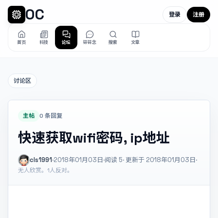
OC
登录
注册
首页
科技
论坛
碎碎念
搜索
文章
讨论区
主帖
0 条回复
快速获取wifi密码, ip地址
cls1991
·
2018年01月03日
·
阅读
5
· 更新于 2018年01月03日
·
无人欣赏。
1人反对。