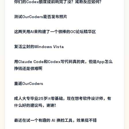
你们的Codex额度提前耗完了没？戒断反应如何？
测试OurCoders能否发布照片
这两天用AI来构建了一个很棒的OC论坛精华区
复活尘封的Windows Vista
用Claude Code和Codex写代码真的爽，但是App怎么
挣钱还是很难啊
重返OurCoders
成人大专毕业25岁it零基础，现在想考软件设计师，有
什么好的建议吗，谢谢！
最近在试一个有趣的 AI 换脸工具，效果挺不错