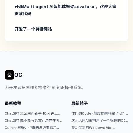
开源Multi-agent AI智能体框架aevatar.ai，欢迎大家
贡献代码
开发了一个笑话网站
OC
为开发者与创作者构建的 AI 知识操作系统。
最新教程
最新帖子
ChatGPT 怎么用？新手 10 分钟上手
你们的Codex额度提前耗完了没？
指南
戒断反应如何？
ChatGPT 能不能写论文？边界在哪
这两天用AI来构建了一个很棒的OC
里
论坛精华区
Gemini 虽好，但真的没必要着急放
复活尘封的Windows Vista
弃 ChatGPT