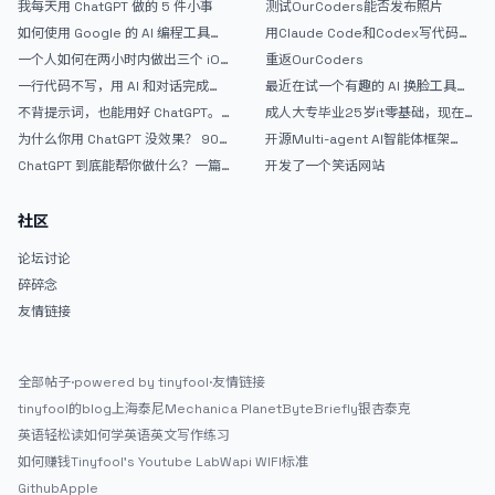
我每天用 ChatGPT 做的 5 件小事
测试OurCoders能否发布照片
如何使用 Google 的 AI 编程工具
用Claude Code和Codex写代码真
AntiGravity：独立开发者的新时代
的爽，但是App怎么挣钱还是很难啊
一个人如何在两小时内做出三个 iOS
重返OurCoders
武器
APP？｜AntiGravity + Gemini 3 实
一行代码不写，用 AI 和对话完成一
最近在试一个有趣的 AI 换脸工具，
战完整记录
个完整网站：《图书天堂》实战记录
效果挺不错
不背提示词，也能用好 ChatGPT。
成人大专毕业25岁it零基础，现在想
一个万能提问模板
考软件设计师，有什么好的建议吗，
为什么你用 ChatGPT 没效果？ 90%
开源Multi-agent AI智能体框架
谢谢！
的人第一步就问错了
aevatar.ai，欢迎大家贡献代码
ChatGPT 到底能帮你做什么？一篇
开发了一个笑话网站
给普通人的使用说明
社区
论坛讨论
碎碎念
友情链接
全部帖子
·
powered by tinyfool
·
友情链接
tinyfool的blog
上海泰尼
Mechanica Planet
ByteBriefly
银杏泰克
英语轻松读
如何学英语
英文写作练习
如何赚钱
Tinyfool's Youtube Lab
Wapi WIFI标准
Github
Apple