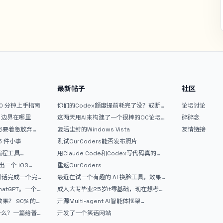
最新帖子
社区
10 分钟上手指南
你们的Codex额度提前耗完了没？戒断
论坛讨论
反应如何？
文？边界在哪里
这两天用AI来构建了一个很棒的OC论坛
碎碎念
精华区
没必要着急放弃
复活尘封的Windows Vista
友情链接
 5 件小事
测试OurCoders能否发布照片
 编程工具
用Claude Code和Codex写代码真的
开发者的新时代武器
爽，但是App怎么挣钱还是很难啊
三个 iOS
重返OurCoders
Gemini 3 实战完
和对话完成一个完
最近在试一个有趣的 AI 换脸工具，效果
战记录
挺不错
atGPT。一个
成人大专毕业25岁it零基础，现在想考软
件设计师，有什么好的建议吗，谢谢！
90% 的
开源Multi-agent AI智能体框架
aevatar.ai，欢迎大家贡献代码
做什么？一篇给普
开发了一个笑话网站