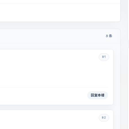
3 条
#1
回复本楼
#2