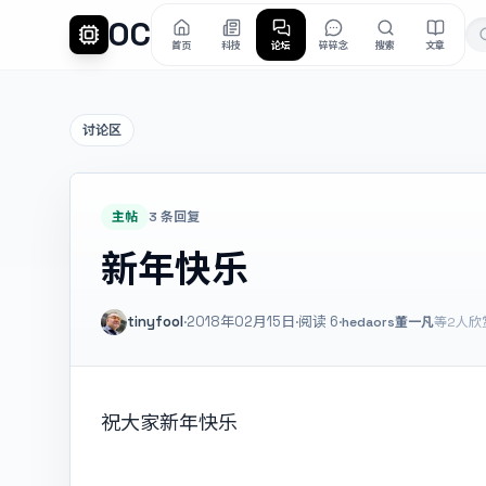
OC
首页
科技
论坛
碎碎念
搜索
文章
讨论区
主帖
3 条回复
新年快乐
tinyfool
·
2018年02月15日
·
阅读
6
·
hedaors
董一凡
等2人欣
祝大家新年快乐