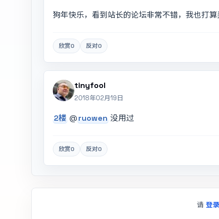
狗年快乐，看到站长的论坛非常不错，我也打算弄
欣赏
0
反对
0
tinyfool
2018年02月19日
2楼
@
ruowen
没用过
欣赏
0
反对
0
请
登