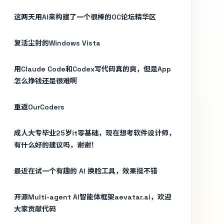
这两天用AI来构建了一个很棒的OC论坛精华区
复活尘封的Windows Vista
用Claude Code和Codex写代码真的爽，但是App
怎么挣钱还是很难啊
重返OurCoders
成人大专毕业25岁it零基础，现在想考软件设计师，
有什么好的建议吗，谢谢！
最近在试一个有趣的 AI 换脸工具，效果挺不错
开源Multi-agent AI智能体框架aevatar.ai，欢迎
大家贡献代码