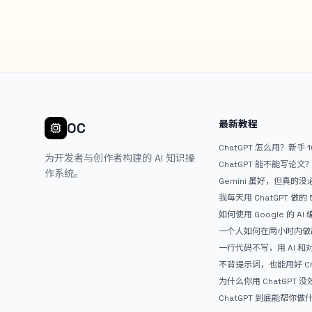
最新教程
OC
ChatGPT 怎么用？新手 
为开发者与创作者构建的 AI 知识操
ChatGPT 能不能写论
作系统。
Gemini 虽好，但真的
ChatGPT
我每天用 ChatGPT 做的
如何使用 Google 的 AI
AntiGravity：独立
一个人如何在两小时内做出
APP？｜AntiGravity + 
一行代码不写，用 AI 
整记录
整网站：《图书天堂》实
不背提示词，也能用好 Ch
万能提问模板
为什么你用 ChatGPT 没效果？ 
人第一步就问错了
ChatGPT 到底能帮你
通人的使用说明