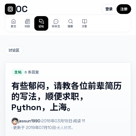
OC
登录
注册
首页
科技
论坛
碎碎念
搜索
文章
讨论区
主帖
6 条回复
有些郁闷，请教各位前辈简历
的写法，顺便求职，
Python，上海。
jessun1990
·
2018年03月18日
·
阅读
11
· 更新于 2019年07月10日
·
无人欣赏。