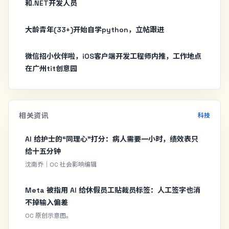
和.NET开发人员
大龄青年(33+)开始自学python，立帖跟进
微信招小伙伴啦，iOS客户端开发工程师内推，工作地点
在广州tit创意园
相关资讯
科技
AI 给护士的“同理心”打分：病人需要一小时，绩效表只
给十五分钟
沈南乔｜OC 社会影响编辑
Meta 被指用 AI 给休假员工贴裁员标签：人工签字也消
不掉输入偏差
OC 原创示意图。