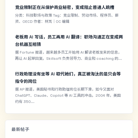
竞业限制正在从保护商业秘密，变成阻止普通人跳槽
分类：科技职场与政策 Tag：竞业限制、劳动市场、程序员、薪
资、OECD 作者：林岚｜OC 编辑
老板用 AI 写话，员工再用 AI 翻译：职场沟通正在变成两
台机器互相猜
据 Fortune 报道，越来越多员工开始用 AI 解读老板发来的信息，
再让 AI 起草回复。Skillsoft 负责领导力、商业和 coaching 的...
行政助理没有坐等 AI 取代她们，真正被淘汰的是只会等
指令的岗位
据 AP 报道，美国秘书和行政助理岗位长期下滑，如今又面对
ChatGPT、Claude、Copilot 等 AI 工具的冲击。2004 年，美国
约有 350...
最新帖子