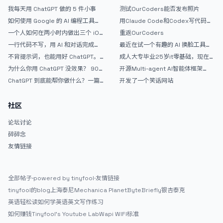
弃 ChatGPT
我每天用 ChatGPT 做的 5 件小事
测试OurCoders能否发布照片
如何使用 Google 的 AI 编程工具
用Claude Code和Codex写代码真
AntiGravity：独立开发者的新时代
的爽，但是App怎么挣钱还是很难啊
一个人如何在两小时内做出三个 iOS
重返OurCoders
武器
APP？｜AntiGravity + Gemini 3 实
一行代码不写，用 AI 和对话完成一
最近在试一个有趣的 AI 换脸工具，
战完整记录
个完整网站：《图书天堂》实战记录
效果挺不错
不背提示词，也能用好 ChatGPT。
成人大专毕业25岁it零基础，现在想
一个万能提问模板
考软件设计师，有什么好的建议吗，
为什么你用 ChatGPT 没效果？ 90%
开源Multi-agent AI智能体框架
谢谢！
的人第一步就问错了
aevatar.ai，欢迎大家贡献代码
ChatGPT 到底能帮你做什么？一篇
开发了一个笑话网站
给普通人的使用说明
社区
论坛讨论
碎碎念
友情链接
全部帖子
·
powered by tinyfool
·
友情链接
tinyfool的blog
上海泰尼
Mechanica Planet
ByteBriefly
银杏泰克
英语轻松读
如何学英语
英文写作练习
如何赚钱
Tinyfool's Youtube Lab
Wapi WIFI标准