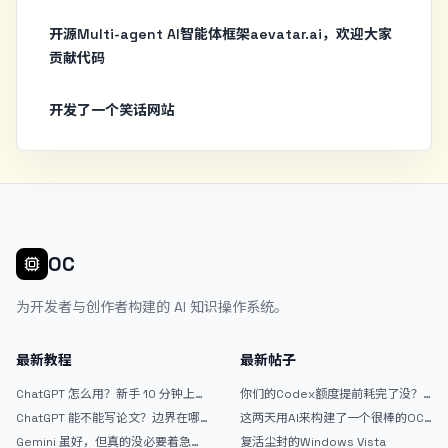
开源Multi-agent AI智能体框架aevatar.ai，欢迎大家
贡献代码
开发了一个笑话网站
OC
为开发者与创作者构建的 AI 知识操作系统。
最新教程
最新帖子
ChatGPT 怎么用？新手 10 分钟上手
你们的Codex额度提前耗完了没？
指南
戒断反应如何？
ChatGPT 能不能写论文？边界在哪
这两天用AI来构建了一个很棒的OC
里
论坛精华区
Gemini 虽好，但真的没必要着急放
复活尘封的Windows Vista