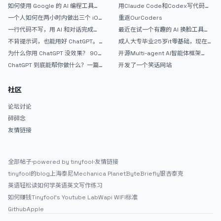
如何使用 Google 的 AI 编程工具
用Claude Code和Codex写代码真
AntiGravity：独立开发者的新时代
的爽，但是App怎么挣钱还是很难啊
一个人如何在两小时内做出三个 iOS
重返OurCoders
武器
APP？｜AntiGravity + Gemini 3 实
一行代码不写，用 AI 和对话完成一
最近在试一个有趣的 AI 换脸工具，
战完整记录
个完整网站：《图书天堂》实战记录
效果挺不错
不背提示词，也能用好 ChatGPT。
成人大专毕业25岁it零基础，现在想
一个万能提问模板
考软件设计师，有什么好的建议吗，
为什么你用 ChatGPT 没效果？ 90%
开源Multi-agent AI智能体框架
谢谢！
的人第一步就问错了
aevatar.ai，欢迎大家贡献代码
ChatGPT 到底能帮你做什么？一篇
开发了一个笑话网站
给普通人的使用说明
社区
论坛讨论
碎碎念
友情链接
全部帖子
·
powered by tinyfool
·
友情链接
tinyfool的blog
上海泰尼
Mechanica Planet
ByteBriefly
银杏泰克
英语轻松读
如何学英语
英文写作练习
如何赚钱
Tinyfool's Youtube Lab
Wapi WIFI标准
Github
Apple