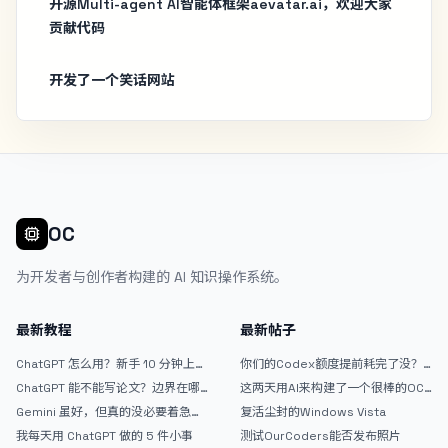
开源Multi-agent AI智能体框架aevatar.ai，欢迎大家
贡献代码
开发了一个笑话网站
OC
为开发者与创作者构建的 AI 知识操作系统。
最新教程
最新帖子
ChatGPT 怎么用？新手 10 分钟上手
你们的Codex额度提前耗完了没？
指南
戒断反应如何？
ChatGPT 能不能写论文？边界在哪
这两天用AI来构建了一个很棒的OC
里
论坛精华区
Gemini 虽好，但真的没必要着急放
复活尘封的Windows Vista
弃 ChatGPT
我每天用 ChatGPT 做的 5 件小事
测试OurCoders能否发布照片