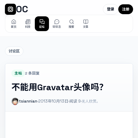
OC
登录
注册
首页
科技
论坛
碎碎念
搜索
文章
讨论区
主帖
2 条回复
不能用Gravatar头像吗？
tsiannian
·
2013年10月13日
·
阅读
9
·
无人欣赏。