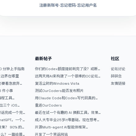
注册新账号
·
忘记密码
·
忘记用户名
最新帖子
社区
10 分钟上手指南
你们的Codex额度提前耗完了没？戒断
论坛讨论
反应如何？
文？边界在哪里
这两天用AI来构建了一个很棒的OC论坛
碎碎念
精华区
没必要着急放弃
复活尘封的Windows Vista
友情链接
 5 件小事
测试OurCoders能否发布照片
 编程工具
用Claude Code和Codex写代码真的
开发者的新时代武器
爽，但是App怎么挣钱还是很难啊
三个 iOS
重返OurCoders
Gemini 3 实战完
和对话完成一个完
最近在试一个有趣的 AI 换脸工具，效果
战记录
挺不错
atGPT。一个
成人大专毕业25岁it零基础，现在想考软
件设计师，有什么好的建议吗，谢谢！
90% 的
开源Multi-agent AI智能体框架
aevatar.ai，欢迎大家贡献代码
做什么？一篇给普
开发了一个笑话网站