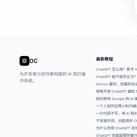
最新教程
OC
ChatGPT 怎么用？新手 
为开发者与创作者构建的 AI 知识操
ChatGPT 能不能写论
作系统。
Gemini 虽好，但真的
ChatGPT
我每天用 ChatGPT 做的
如何使用 Google 的 AI
AntiGravity：独立
一个人如何在两小时内做出
APP？｜AntiGravity + 
一行代码不写，用 AI 
整记录
整网站：《图书天堂》实
不背提示词，也能用好 Ch
万能提问模板
为什么你用 ChatGPT 没效果？ 
人第一步就问错了
ChatGPT 到底能帮你