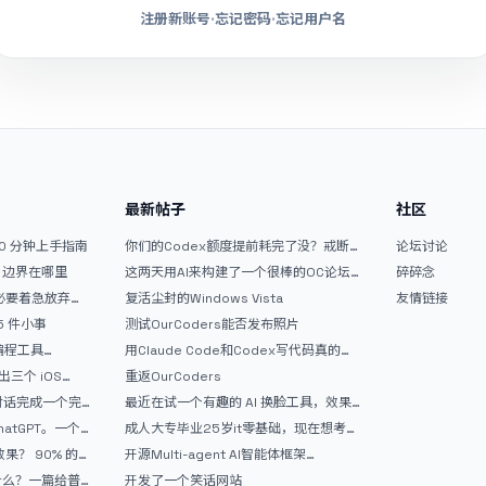
注册新账号
·
忘记密码
·
忘记用户名
最新帖子
社区
10 分钟上手指南
你们的Codex额度提前耗完了没？戒断
论坛讨论
反应如何？
文？边界在哪里
这两天用AI来构建了一个很棒的OC论坛
碎碎念
精华区
没必要着急放弃
复活尘封的Windows Vista
友情链接
 5 件小事
测试OurCoders能否发布照片
 编程工具
用Claude Code和Codex写代码真的
开发者的新时代武器
爽，但是App怎么挣钱还是很难啊
三个 iOS
重返OurCoders
Gemini 3 实战完
和对话完成一个完
最近在试一个有趣的 AI 换脸工具，效果
战记录
挺不错
atGPT。一个
成人大专毕业25岁it零基础，现在想考软
件设计师，有什么好的建议吗，谢谢！
90% 的
开源Multi-agent AI智能体框架
aevatar.ai，欢迎大家贡献代码
做什么？一篇给普
开发了一个笑话网站