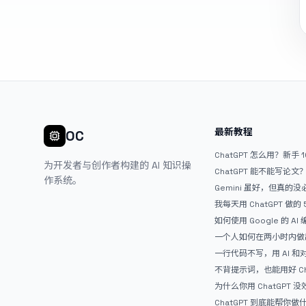
最新教程
OC
ChatGPT 怎么用？新手 
为开发者与创作者构建的 AI 知识操
ChatGPT 能不能写论
作系统。
Gemini 虽好，但真的
ChatGPT
我每天用 ChatGPT 做的
如何使用 Google 的 AI
AntiGravity：独立
一个人如何在两小时内做出
APP？｜AntiGravity + 
一行代码不写，用 AI 
整记录
整网站：《图书天堂》实
不背提示词，也能用好 Ch
万能提问模板
为什么你用 ChatGPT 没效果？ 
人第一步就问错了
ChatGPT 到底能帮你