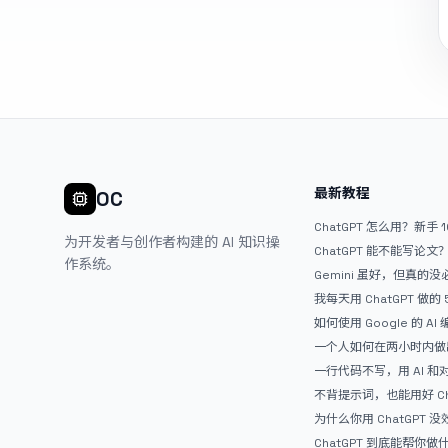
最新教程
OC
ChatGPT 怎么用？新手 
为开发者与创作者构建的 AI 知识操
ChatGPT 能不能写论
作系统。
Gemini 虽好，但真的
ChatGPT
我每天用 ChatGPT 做的
如何使用 Google 的 AI
AntiGravity：独立
一个人如何在两小时内做出
APP？｜AntiGravity + 
一行代码不写，用 AI 
整记录
整网站：《图书天堂》实
不背提示词，也能用好 Ch
万能提问模板
为什么你用 ChatGPT 没效果？ 
人第一步就问错了
ChatGPT 到底能帮你