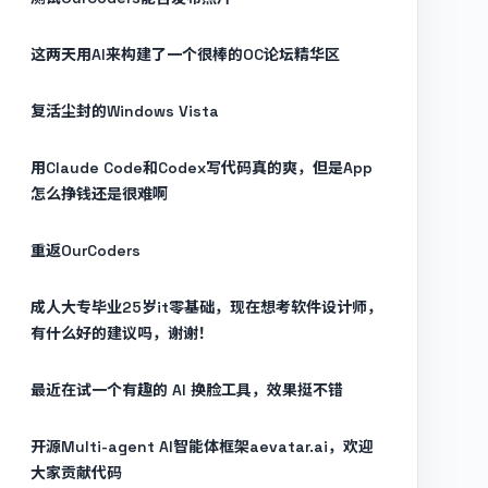
这两天用AI来构建了一个很棒的OC论坛精华区
复活尘封的Windows Vista
用Claude Code和Codex写代码真的爽，但是App
怎么挣钱还是很难啊
重返OurCoders
成人大专毕业25岁it零基础，现在想考软件设计师，
有什么好的建议吗，谢谢！
最近在试一个有趣的 AI 换脸工具，效果挺不错
开源Multi-agent AI智能体框架aevatar.ai，欢迎
大家贡献代码