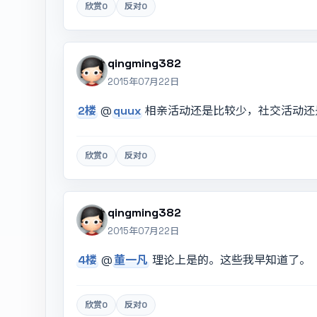
欣赏
0
反对
0
qingming382
2015年07月22日
2楼
@
quux
相亲活动还是比较少，社交活动还
欣赏
0
反对
0
qingming382
2015年07月22日
4楼
@
董一凡
理论上是的。这些我早知道了。
欣赏
0
反对
0