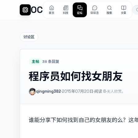
OC
首页
科技
论坛
碎碎念
搜索
文章
讨论区
主帖
38 条回复
程序员如何找女朋友
qingming382
·
2015年07月20日
·
阅读
8
·
无人欣赏。
谁能分享下如何找到自己的女朋友的么？这