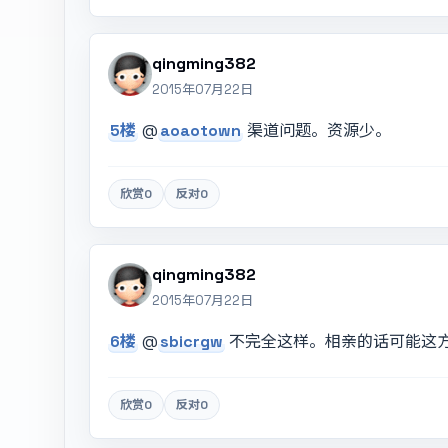
qingming382
2015年07月22日
5楼
@
aoaotown
渠道问题。资源少。
欣赏
0
反对
0
qingming382
2015年07月22日
6楼
@
sbicrgw
不完全这样。相亲的话可能这
欣赏
0
反对
0