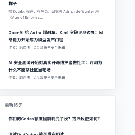
样子
据 Kotaku 报道，程序员、研究者 Adrian de Wynter 用
《Age of Empires...
OpenAI 给 Astra 踩刹车、Kimi 突破评测边界：网
络能力开始成为模型发布门槛
作者：韩启明｜OC 政策与安全编辑
AI 安全测试开始对真实开源维护者做社工：评测为
什么不能拿社区当靶场
作者：韩启明｜OC 政策与安全编辑
最新帖子
你们的Codex额度提前耗完了没？戒断反应如何？
测试OurCoders能否发布照片