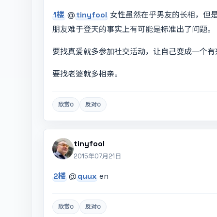
1楼
@
tinyfool
女性虽然在乎男友的长相，但
朋友难于登天的事实上有可能是标准出了问题。
要找真爱就多参加社交活动，让自己变成一个有
要找老婆就多相亲。
欣赏
0
反对
0
tinyfool
2015年07月21日
2楼
@
quux
en
欣赏
0
反对
0