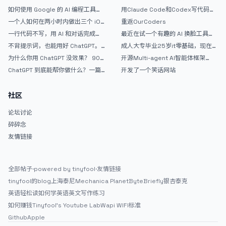
如何使用 Google 的 AI 编程工具
用Claude Code和Codex写代码真
AntiGravity：独立开发者的新时代
的爽，但是App怎么挣钱还是很难啊
一个人如何在两小时内做出三个 iOS
重返OurCoders
武器
APP？｜AntiGravity + Gemini 3 实
一行代码不写，用 AI 和对话完成一
最近在试一个有趣的 AI 换脸工具，
战完整记录
个完整网站：《图书天堂》实战记录
效果挺不错
不背提示词，也能用好 ChatGPT。
成人大专毕业25岁it零基础，现在想
一个万能提问模板
考软件设计师，有什么好的建议吗，
为什么你用 ChatGPT 没效果？ 90%
开源Multi-agent AI智能体框架
谢谢！
的人第一步就问错了
aevatar.ai，欢迎大家贡献代码
ChatGPT 到底能帮你做什么？一篇
开发了一个笑话网站
给普通人的使用说明
社区
论坛讨论
碎碎念
友情链接
全部帖子
·
powered by tinyfool
·
友情链接
tinyfool的blog
上海泰尼
Mechanica Planet
ByteBriefly
银杏泰克
英语轻松读
如何学英语
英文写作练习
如何赚钱
Tinyfool's Youtube Lab
Wapi WIFI标准
Github
Apple