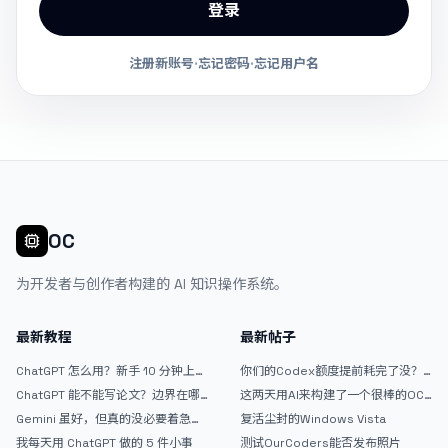
登录
注册新账号
·
忘记密码
·
忘记用户名
OC
为开发者与创作者构建的 AI 知识操作系统。
最新教程
最新帖子
ChatGPT 怎么用？新手 10 分钟上手
你们的Codex额度提前耗完了没？
指南
戒断反应如何？
ChatGPT 能不能写论文？边界在哪
这两天用AI来构建了一个很棒的OC
里
论坛精华区
Gemini 虽好，但真的没必要着急放
复活尘封的Windows Vista
弃 ChatGPT
我每天用 ChatGPT 做的 5 件小事
测试OurCoders能否发布照片