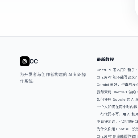
最新教程
OC
ChatGPT 怎么用？新手 
为开发者与创作者构建的 AI 知识操
ChatGPT 能不能写论
作系统。
Gemini 虽好，但真的
ChatGPT
我每天用 ChatGPT 做的
如何使用 Google 的 AI
AntiGravity：独立
一个人如何在两小时内做出
APP？｜AntiGravity + 
一行代码不写，用 AI 
整记录
整网站：《图书天堂》实
不背提示词，也能用好 Ch
万能提问模板
为什么你用 ChatGPT 没效果？ 
人第一步就问错了
ChatGPT 到底能帮你