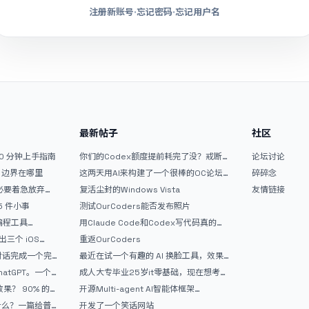
注册新账号
·
忘记密码
·
忘记用户名
最新帖子
社区
10 分钟上手指南
你们的Codex额度提前耗完了没？戒断
论坛讨论
反应如何？
文？边界在哪里
这两天用AI来构建了一个很棒的OC论坛
碎碎念
精华区
没必要着急放弃
复活尘封的Windows Vista
友情链接
 5 件小事
测试OurCoders能否发布照片
 编程工具
用Claude Code和Codex写代码真的
开发者的新时代武器
爽，但是App怎么挣钱还是很难啊
三个 iOS
重返OurCoders
Gemini 3 实战完
和对话完成一个完
最近在试一个有趣的 AI 换脸工具，效果
战记录
挺不错
atGPT。一个
成人大专毕业25岁it零基础，现在想考软
件设计师，有什么好的建议吗，谢谢！
90% 的
开源Multi-agent AI智能体框架
aevatar.ai，欢迎大家贡献代码
做什么？一篇给普
开发了一个笑话网站