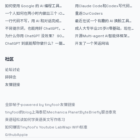
如何使用 Google 的 AI 编程工具
用Claude Code和Codex写代码真
AntiGravity：独立开发者的新时代
的爽，但是App怎么挣钱还是很难啊
一个人如何在两小时内做出三个 iOS
重返OurCoders
武器
APP？｜AntiGravity + Gemini 3 实
一行代码不写，用 AI 和对话完成一
最近在试一个有趣的 AI 换脸工具，
战完整记录
个完整网站：《图书天堂》实战记录
效果挺不错
不背提示词，也能用好 ChatGPT。
成人大专毕业25岁it零基础，现在想
一个万能提问模板
考软件设计师，有什么好的建议吗，
为什么你用 ChatGPT 没效果？ 90%
开源Multi-agent AI智能体框架
谢谢！
的人第一步就问错了
aevatar.ai，欢迎大家贡献代码
ChatGPT 到底能帮你做什么？一篇
开发了一个笑话网站
给普通人的使用说明
社区
论坛讨论
碎碎念
友情链接
全部帖子
·
powered by tinyfool
·
友情链接
tinyfool的blog
上海泰尼
Mechanica Planet
ByteBriefly
银杏泰克
英语轻松读
如何学英语
英文写作练习
如何赚钱
Tinyfool's Youtube Lab
Wapi WIFI标准
Github
Apple