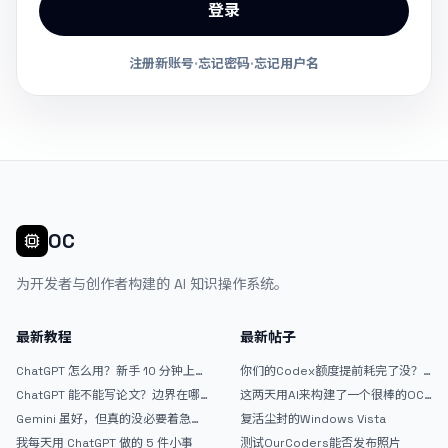
登录
注册新账号
·
忘记密码
·
忘记用户名
OC
为开发者与创作者构建的 AI 知识操作系统。
最新教程
最新帖子
ChatGPT 怎么用？新手 10 分钟上手
你们的Codex额度提前耗完了没？
指南
戒断反应如何？
ChatGPT 能不能写论文？边界在哪
这两天用AI来构建了一个很棒的OC
里
论坛精华区
Gemini 虽好，但真的没必要着急放
复活尘封的Windows Vista
弃 ChatGPT
我每天用 ChatGPT 做的 5 件小事
测试OurCoders能否发布照片