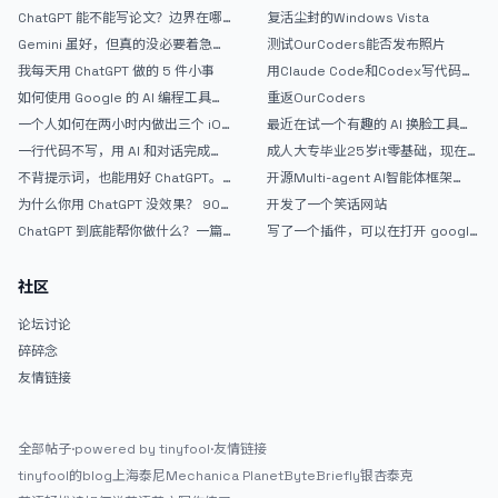
指南
论坛精华区
ChatGPT 能不能写论文？边界在哪
复活尘封的Windows Vista
里
Gemini 虽好，但真的没必要着急放
测试OurCoders能否发布照片
弃 ChatGPT
我每天用 ChatGPT 做的 5 件小事
用Claude Code和Codex写代码真
的爽，但是App怎么挣钱还是很难啊
如何使用 Google 的 AI 编程工具
重返OurCoders
AntiGravity：独立开发者的新时代
一个人如何在两小时内做出三个 iOS
最近在试一个有趣的 AI 换脸工具，
武器
APP？｜AntiGravity + Gemini 3 实
效果挺不错
一行代码不写，用 AI 和对话完成一
成人大专毕业25岁it零基础，现在想
战完整记录
个完整网站：《图书天堂》实战记录
考软件设计师，有什么好的建议吗，
不背提示词，也能用好 ChatGPT。
开源Multi-agent AI智能体框架
谢谢！
一个万能提问模板
aevatar.ai，欢迎大家贡献代码
为什么你用 ChatGPT 没效果？ 90%
开发了一个笑话网站
的人第一步就问错了
ChatGPT 到底能帮你做什么？一篇
写了一个插件，可以在打开 google
给普通人的使用说明
搜索的时候，把搜索词和对比词进行
对比，并在界面上展示出来
社区
论坛讨论
碎碎念
友情链接
全部帖子
·
powered by tinyfool
·
友情链接
tinyfool的blog
上海泰尼
Mechanica Planet
ByteBriefly
银杏泰克