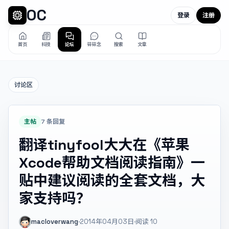
OC
登录
注册
首页
科技
论坛
碎碎念
搜索
文章
讨论区
主帖
7 条回复
翻译tinyfool大大在《苹果
Xcode帮助文档阅读指南》一
贴中建议阅读的全套文档，大
家支持吗？
macloverwang
·
2014年04月03日
·
阅读
10