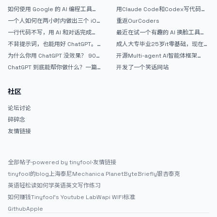
如何使用 Google 的 AI 编程工具
用Claude Code和Codex写代码真
AntiGravity：独立开发者的新时代
的爽，但是App怎么挣钱还是很难啊
一个人如何在两小时内做出三个 iOS
重返OurCoders
武器
APP？｜AntiGravity + Gemini 3 实
一行代码不写，用 AI 和对话完成一
最近在试一个有趣的 AI 换脸工具，
战完整记录
个完整网站：《图书天堂》实战记录
效果挺不错
不背提示词，也能用好 ChatGPT。
成人大专毕业25岁it零基础，现在想
一个万能提问模板
考软件设计师，有什么好的建议吗，
为什么你用 ChatGPT 没效果？ 90%
开源Multi-agent AI智能体框架
谢谢！
的人第一步就问错了
aevatar.ai，欢迎大家贡献代码
ChatGPT 到底能帮你做什么？一篇
开发了一个笑话网站
给普通人的使用说明
社区
论坛讨论
碎碎念
友情链接
全部帖子
·
powered by tinyfool
·
友情链接
tinyfool的blog
上海泰尼
Mechanica Planet
ByteBriefly
银杏泰克
英语轻松读
如何学英语
英文写作练习
如何赚钱
Tinyfool's Youtube Lab
Wapi WIFI标准
Github
Apple