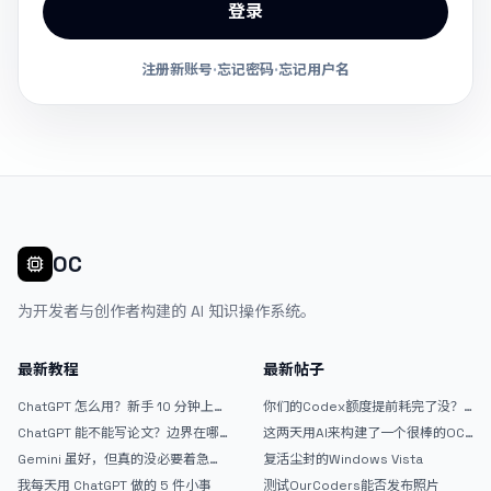
登录
注册新账号
·
忘记密码
·
忘记用户名
OC
为开发者与创作者构建的 AI 知识操作系统。
最新教程
最新帖子
ChatGPT 怎么用？新手 10 分钟上手
你们的Codex额度提前耗完了没？
指南
戒断反应如何？
ChatGPT 能不能写论文？边界在哪
这两天用AI来构建了一个很棒的OC
里
论坛精华区
Gemini 虽好，但真的没必要着急放
复活尘封的Windows Vista
弃 ChatGPT
我每天用 ChatGPT 做的 5 件小事
测试OurCoders能否发布照片