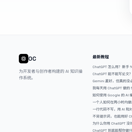
最新教程
OC
ChatGPT 怎么用？新手 
为开发者与创作者构建的 AI 知识操
ChatGPT 能不能写论
作系统。
Gemini 虽好，但真的
ChatGPT
我每天用 ChatGPT 做的
如何使用 Google 的 AI
AntiGravity：独立
一个人如何在两小时内做出
APP？｜AntiGravity + 
一行代码不写，用 AI 
整记录
整网站：《图书天堂》实
不背提示词，也能用好 Ch
万能提问模板
为什么你用 ChatGPT 没效果？ 
人第一步就问错了
ChatGPT 到底能帮你