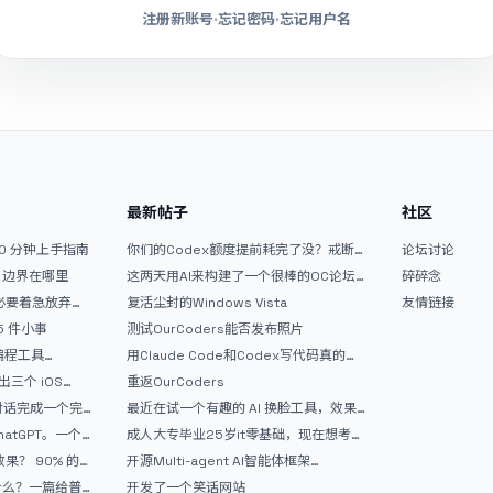
注册新账号
·
忘记密码
·
忘记用户名
最新帖子
社区
10 分钟上手指南
你们的Codex额度提前耗完了没？戒断
论坛讨论
反应如何？
文？边界在哪里
这两天用AI来构建了一个很棒的OC论坛
碎碎念
精华区
没必要着急放弃
复活尘封的Windows Vista
友情链接
 5 件小事
测试OurCoders能否发布照片
 编程工具
用Claude Code和Codex写代码真的
开发者的新时代武器
爽，但是App怎么挣钱还是很难啊
三个 iOS
重返OurCoders
Gemini 3 实战完
和对话完成一个完
最近在试一个有趣的 AI 换脸工具，效果
战记录
挺不错
atGPT。一个
成人大专毕业25岁it零基础，现在想考软
件设计师，有什么好的建议吗，谢谢！
90% 的
开源Multi-agent AI智能体框架
aevatar.ai，欢迎大家贡献代码
做什么？一篇给普
开发了一个笑话网站