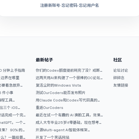
注册新账号
·
忘记密码
·
忘记用户名
最新帖子
社区
10 分钟上手指南
你们的Codex额度提前耗完了没？戒断
论坛讨论
反应如何？
文？边界在哪里
这两天用AI来构建了一个很棒的OC论坛
碎碎念
精华区
没必要着急放弃
复活尘封的Windows Vista
友情链接
 5 件小事
测试OurCoders能否发布照片
 编程工具
用Claude Code和Codex写代码真的
开发者的新时代武器
爽，但是App怎么挣钱还是很难啊
三个 iOS
重返OurCoders
Gemini 3 实战完
和对话完成一个完
最近在试一个有趣的 AI 换脸工具，效果
战记录
挺不错
atGPT。一个
成人大专毕业25岁it零基础，现在想考软
件设计师，有什么好的建议吗，谢谢！
90% 的
开源Multi-agent AI智能体框架
aevatar.ai，欢迎大家贡献代码
做什么？一篇给普
开发了一个笑话网站