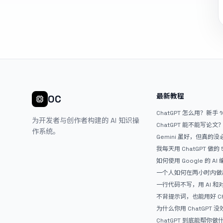
最新教程
OC
ChatGPT 怎么用？新手 
为开发者与创作者构建的 AI 知识操
ChatGPT 能不能写论
作系统。
Gemini 虽好，但真的
ChatGPT
我每天用 ChatGPT 做的
如何使用 Google 的 AI
AntiGravity：独立
一个人如何在两小时内做出
APP？｜AntiGravity + 
一行代码不写，用 AI 
整记录
整网站：《图书天堂》实
不背提示词，也能用好 Ch
万能提问模板
为什么你用 ChatGPT 没效果？ 
人第一步就问错了
ChatGPT 到底能帮你